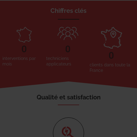
Chiffres clés
0
0
0
interventions par
techniciens
mois
applicateurs
clients dans toute la
France
Qualité et satisfaction