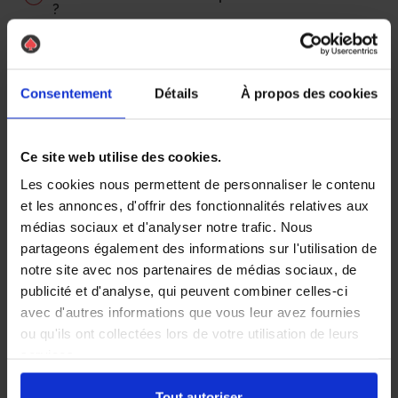
?
Comment se déroule une action anti-blatte
?
Consentement
Détails
À propos des cookies
Comment est calculé le prix d’une
intervention ?
Qui paie les frais de désinsectisation ?
Ce site web utilise des cookies.
Locataire / propriétaire ?
Les cookies nous permettent de personnaliser le contenu
et les annonces, d'offrir des fonctionnalités relatives aux
Où peut on trouver les blattes ? Comment
médias sociaux et d'analyser notre trafic. Nous
les détecter ?
partageons également des informations sur l'utilisation de
Pourquoi cette odeur caractéristique ?
notre site avec nos partenaires de médias sociaux, de
publicité et d'analyse, qui peuvent combiner celles-ci
Performance du traitement
avec d'autres informations que vous leur avez fournies
ou qu'ils ont collectées lors de votre utilisation de leurs
Quels sont les délais d’intervention ?
services.
Tout autoriser