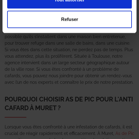
Généralement, les cafards sont associés à l’insalubrité, au
manque d’hygiène. Pourtant, leur présence ne signifie pas
forcément le mauvais entretien d’un logement, d’un commerce.
Refuser
En fait, il faut savoir que ces nuisibles sont attirés par la
chaleur, la nourriture, les lieux sombres et humides. Il est donc
possible qu’ils s’installent dans une maison bien entretenue,
pour trouver refuge dans une salle de bains, dans une cuisine.
Si vous êtes dans cette situation, ne perdez pas de temps. Plus
vous attendez, plus ils prolifèrent. Située à Toulouse, notre
agence intervient dans un large secteur géographique autour
de la ville rose. Si vous êtes confronté à un problème de
cafards, vous pouvez nous joindre pour obtenir un rendez-vous
avec l’un de nos experts et connaître le prix de notre prestation.
POURQUOI CHOISIR AS DE PIC POUR L'ANTI
CAFARD À MURET ?
Lorsque vous êtes confronté à une infestation de cafards, il est
crucial de réagir rapidement et efficacement. À Muret,
As de Pic