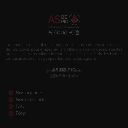
Lutte contre les nuisibles : depuis 2001, nous sommes aux services
de nos clients pour empêcher la prolifération de rongeurs, insectes
ou volatiles. Nous traitons les souris, les rats, les cafards, les blattes,
les punaises de lit, les guêpes, les frelons, les pigeons.
AS DE PIC
52 rue Charles Michels
09 80 08 41 80
93200 Saint-Denis
Nos agences
Nous rejoindre
FAQ
Blog