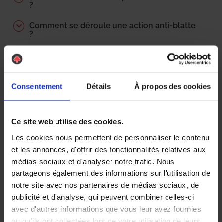
?
Comment se déroule une action anti-blatte
?
Comment est calculé le prix d’une
intervention ?
Qui paie les frais de désinsectisation ?
Consentement
Détails
À propos des cookies
Locataire / propriétaire ?
Où peut on trouver les blattes ? Comment
Ce site web utilise des cookies.
les détecter ?
Les cookies nous permettent de personnaliser le contenu
et les annonces, d'offrir des fonctionnalités relatives aux
Pourquoi cette odeur caractéristique ?
médias sociaux et d'analyser notre trafic. Nous
Performance du traitement
partageons également des informations sur l'utilisation de
notre site avec nos partenaires de médias sociaux, de
Quels sont les délais d’intervention ?
publicité et d'analyse, qui peuvent combiner celles-ci
avec d'autres informations que vous leur avez fournies
ou qu'ils ont collectées lors de votre utilisation de leurs