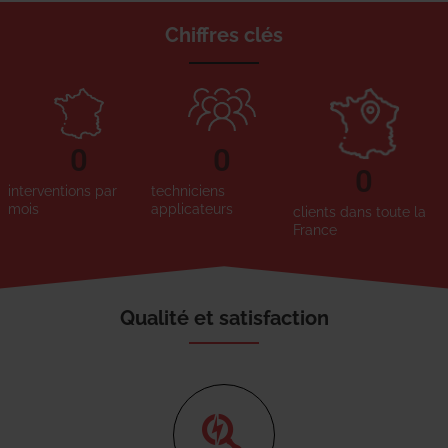
Chiffres clés
0
0
0
interventions par
techniciens
mois
applicateurs
clients dans toute la
France
Qualité et satisfaction