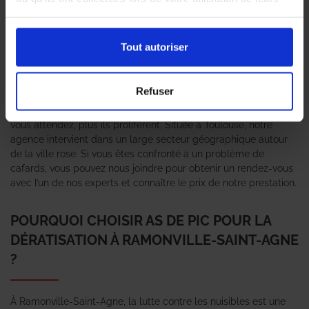
Généralement, les cafards sont associés à l’insalubrité, au
services.
manque d’hygiène. Pourtant, leur présence ne signifie pas
forcément le mauvais entretien d’un logement, d’un commerce.
Tout autoriser
En fait, il faut savoir que ces nuisibles sont attirés par la
chaleur, la nourriture, les lieux sombres et humides. Il est donc
possible qu’ils s’installent dans une maison bien entretenue,
Refuser
pour trouver refuge dans une salle de bains, dans une cuisine.
Si vous êtes dans cette situation, ne perdez pas de temps. Plus
vous attendez, plus ils prolifèrent. Située à Toulouse, notre
agence intervient dans un large secteur géographique autour
de la ville rose. Si vous êtes confronté à un problème de
cafards, vous pouvez nous joindre pour obtenir un rendez-vous
avec l’un de nos experts et connaître le prix de notre prestation.
POURQUOI CHOISIR AS DE PIC POUR LA
DÉRATISATION À RAMONVILLE-SAINT-AGNE
?
À Ramonville-Saint-Agne, la lutte contre les nuisibles est une