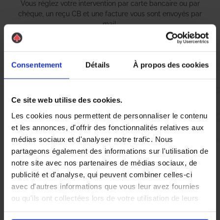
Vous réglez votre intervention par carte bancaire ou par
chèque, un reçu CB et une facture vous sont envoyés par
mail.
Consentement
Détails
À propos des cookies
Etape 5 :
Vous évaluez la prestation
Ce site web utilise des cookies.
Les cookies nous permettent de personnaliser le contenu
Vous recevez une demande d’évaluation de votre expérience
et les annonces, d'offrir des fonctionnalités relatives aux
avec l’équipe AS DE PIC.
médias sociaux et d'analyser notre trafic. Nous
partageons également des informations sur l'utilisation de
notre site avec nos partenaires de médias sociaux, de
Nous avons pensé à tout
publicité et d'analyse, qui peuvent combiner celles-ci
avec d'autres informations que vous leur avez fournies
ou qu'ils ont collectées lors de votre utilisation de leurs
À Bléré, la présence de
guêpes
et de
frelons asiatiques
peut
services.
rapidement devenir préoccupante pour les résidents. Ces