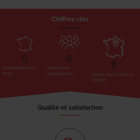
Chiffres clés
0
0
0
interventions par
techniciens
mois
applicateurs
clients dans toute la
France
Qualité et satisfaction