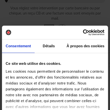
Vous réglez votre intervention par carte bancaire ou par
chèque, un reçu CB et une facture vous sont envoyés par
mail.
Etape 5 :
Consentement
Détails
À propos des cookies
Vous évaluez la prestation
Ce site web utilise des cookies.
Vous recevez une demande d’évaluation de votre expérience
Les cookies nous permettent de personnaliser le contenu
avec l’équipe AS DE PIC.
et les annonces, d'offrir des fonctionnalités relatives aux
médias sociaux et d'analyser notre trafic. Nous
Nous avons pensé à tout
partageons également des informations sur l'utilisation de
notre site avec nos partenaires de médias sociaux, de
publicité et d'analyse, qui peuvent combiner celles-ci
À Bourgueil, la lutte contre les nuisibles, notamment les
avec d'autres informations que vous leur avez fournies