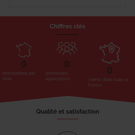
Chiffres clés
0
0
0
interventions par
techniciens
mois
applicateurs
clients dans toute la
France
Qualité et satisfaction