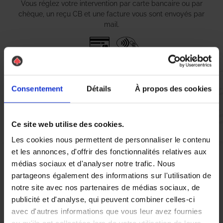
Vous réglez votre intervention par carte bancaire ou par
chèque, un reçu CB et une facture vous sont envoyés par
mail.
Etape 5 :
Vous évaluez la prestation
Consentement
Détails
À propos des cookies
Vous recevez une demande d’évaluation de votre expérience
Ce site web utilise des cookies.
avec l’équipe AS DE PIC.
Les cookies nous permettent de personnaliser le contenu
et les annonces, d'offrir des fonctionnalités relatives aux
médias sociaux et d'analyser notre trafic. Nous
Nous avons pensé à tout
partageons également des informations sur l'utilisation de
notre site avec nos partenaires de médias sociaux, de
publicité et d'analyse, qui peuvent combiner celles-ci
À Sainte Maure de Touraine, la présence de
punaises de lit
peut
avec d'autres informations que vous leur avez fournies
rapidement devenir un véritable cauchemar pour les habitants.