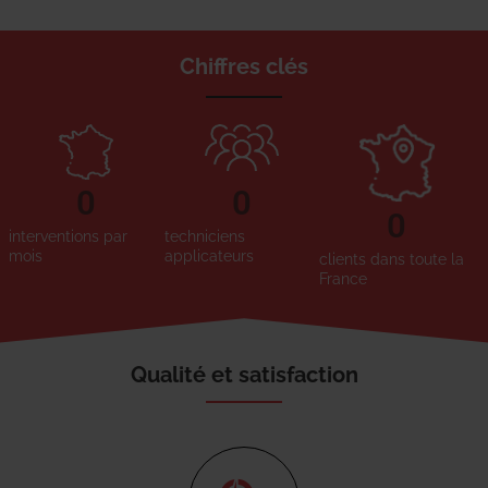
Chiffres clés
0
0
0
interventions par
techniciens
mois
applicateurs
clients dans toute la
France
Qualité et satisfaction