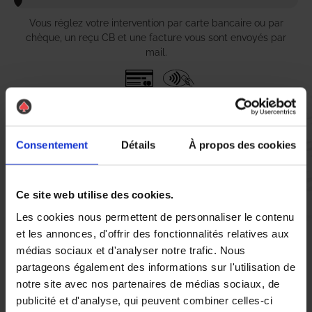
Vous réglez votre intervention par carte bancaire ou par
chèque, un reçu CB et une facture vous sont envoyés par
mail.
Etape 5 :
Vous évaluez la prestation
Consentement
Détails
À propos des cookies
Vous recevez une demande d’évaluation de votre expérience
Ce site web utilise des cookies.
avec l’équipe AS DE PIC.
Les cookies nous permettent de personnaliser le contenu
et les annonces, d'offrir des fonctionnalités relatives aux
médias sociaux et d'analyser notre trafic. Nous
Nous avons pensé à tout
partageons également des informations sur l'utilisation de
notre site avec nos partenaires de médias sociaux, de
publicité et d'analyse, qui peuvent combiner celles-ci
Dans la belle commune de
Neuillé-Pont-Pierre
, la présence de