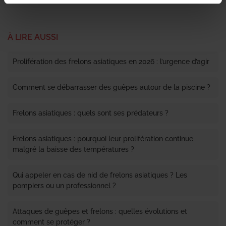
À LIRE AUSSI
Prolifération des frelons asiatiques en 2026 : l’urgence d’agir
Comment se débarrasser des guêpes autour de la piscine ?
Frelons asiatiques : quels sont ses prédateurs ?
Frelons asiatiques : pourquoi leur prolifération continue
malgré la baisse des températures ?
Qui appeler en cas de nid de frelons asiatiques ? Les
pompiers ou un professionnel ?
Attaques de guêpes et frelons : quelles évolutions et
comment se protéger ?