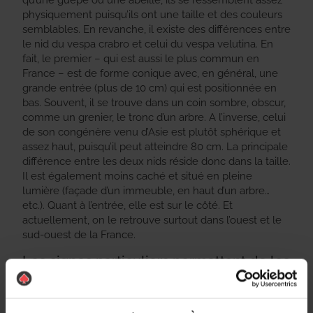
qu’une guêpe ou une abeille, ils se ressemblent assez
physiquement puisqu’ils ont une taille et des couleurs
semblables. En revanche, il existe des différences entre
le nid du vespa crabro et celui du vespa velutina. En
fait, le premier – qui est aussi le plus commun en
France – est de forme conique avec, en général, une
grande entrée (plus de 10 cm) qui est positionnée en
bas. Souvent, il se trouve dans un coin sombre, obscur,
comme un grenier, le tronc d’un arbre. A l’inverse, celui
de son congénère venu d’Asie est plutôt sphérique et
assez haut, puisqu’il peut atteindre 80 cm. La principale
différence entre les deux nids réside donc dans la taille.
Il est également moins caché et situé en pleine
lumière (façade d’un immeuble, en haut d’un arbre…
etc.). Quant à l’entrée, elle est sur le côté. Et
actuellement, on le retrouve surtout dans l’ouest et le
sud-ouest de la France.
Les signes particuliers permettant de les
reconnaître