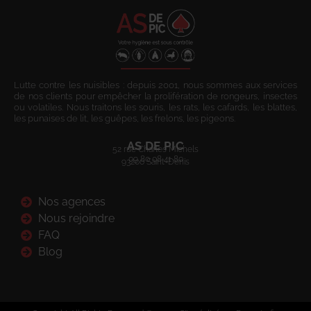
Lutte contre les nuisibles : depuis 2001, nous sommes aux services
de nos clients pour empêcher la prolifération de rongeurs, insectes
ou volatiles. Nous traitons les souris, les rats, les cafards, les blattes,
les punaises de lit, les guêpes, les frelons, les pigeons.
AS DE PIC
52 rue Charles Michels
09 80 08 41 80
93200 Saint-Denis
Nos agences
Nous rejoindre
FAQ
Blog