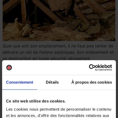
Quel que soit son emplacement, il ne faut pas tenter de
détruire un nid de frelons asiatiques. Son enlèvement et
sa destruction en toute sécurité nécessitent
l’intervention d’un spécialiste. Mais qui appeler ? Les
pompiers ? Une entreprise spécialisée ? La mairie ? AS
DE PIC vous guide et vous propose ses services pour
Consentement
Détails
À propos des cookies
lutter […]
Attaques de guêpes et
Ce site web utilise des cookies.
frelons : quelles évolutions
Les cookies nous permettent de personnaliser le contenu
et comment se protéger ?
et les annonces, d'offrir des fonctionnalités relatives aux