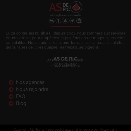
Lutte contre les nuisibles : depuis 2001, nous sommes aux services
de nos clients pour empêcher la prolifération de rongeurs, insectes
ou volatiles. Nous traitons les souris, les rats, les cafards, les blattes,
les punaises de lit, les guêpes, les frelons, les pigeons.
AS DE PIC
52 rue Charles Michels
09 80 08 41 80
93200 Saint-Denis
Nos agences
Nous rejoindre
FAQ
Blog
Copyright All Rights Reserved © 2023 - Site réalisé par Powertrafic