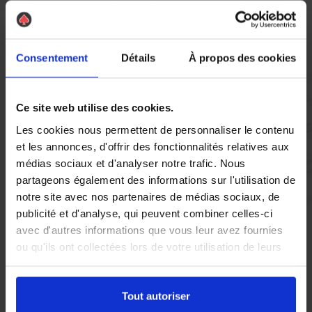
Vous réglez votre intervention par carte bancaire ou par
chèque, un reçu CB et une facture vous sont envoyés par
mail.
Consentement
Détails
À propos des cookies
Etape 5 :
Ce site web utilise des cookies.
Vous évaluez la prestation
Les cookies nous permettent de personnaliser le contenu
et les annonces, d'offrir des fonctionnalités relatives aux
médias sociaux et d'analyser notre trafic. Nous
Vous recevez une demande d’évaluation de votre expérience
partageons également des informations sur l'utilisation de
avec l’équipe AS DE PIC.
notre site avec nos partenaires de médias sociaux, de
publicité et d'analyse, qui peuvent combiner celles-ci
avec d'autres informations que vous leur avez fournies
Nous avons pensé à tout
ou qu'ils ont collectées lors de votre utilisation de leurs
services.
À Gardanne, la présence de
nids de guêpes
et de
frelons
Tout autoriser
asiatiques
peut rapidement engendrer des préoccupations