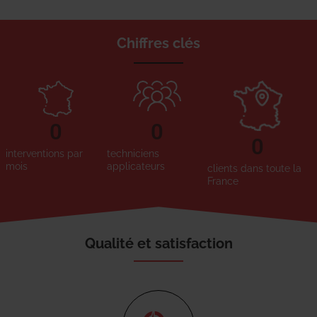
Chiffres clés
0
0
0
interventions par
techniciens
mois
applicateurs
clients dans toute la
France
Qualité et satisfaction