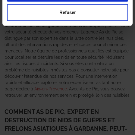
pour les résidents. Ces insectes, bien que souvent négligés,
posent un risque significatif pour la santé, notamment en raison
Refuser
de leurs piqûres douloureuses et potentiellement allergènes.
C’est pourquoi il est crucial de faire appel à un
expert en
destruction de nid de guêpes et frelons asiatiques
pour assurer
votre sécurité et celle de vos proches. L’agence As de Pic se
distingue par son expertise dans la lutte contre les nuisibles,
offrant des interventions rapides et efficaces pour éliminer ces
menaces. Notre équipe de professionnels qualifiés est équipée
pour localiser et détruire les nids en toute sécurité, réduisant
ainsi les risques d’incidents. Si vous êtes confronté à un
problème de nuisibles, n’hésitez pas à consulter notre site pour
découvrir l’étendue de nos services. Pour une intervention
rapide et efficace, explorez notre expertise en visitant notre
page dédiée à
Aix-en-Provence
. Avec As de Pic, vous pouvez
retrouver un environnement serein et protégé, loin des nuisibles.
COMMENT AS DE PIC, EXPERT EN
DESTRUCTION DE NIDS DE GUÊPES ET
FRELONS ASIATIQUES À GARDANNE, PEUT-