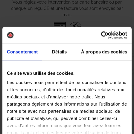
Vous réglez votre intervention par carte bancaire ou par
chèque, un reçu CB et une facture vous sont envoyés par
mail.
Etape 5 :
Consentement
Détails
À propos des cookies
Vous évaluez la prestation
Ce site web utilise des cookies.
Vous recevez une demande d’évaluation de votre expérience
avec l’équipe AS DE PIC.
Les cookies nous permettent de personnaliser le contenu
et les annonces, d'offrir des fonctionnalités relatives aux
médias sociaux et d'analyser notre trafic. Nous
Nous avons pensé à tout
partageons également des informations sur l'utilisation de
notre site avec nos partenaires de médias sociaux, de
publicité et d'analyse, qui peuvent combiner celles-ci
avec d'autres informations que vous leur avez fournies
ou qu'ils ont collectées lors de votre utilisation de leurs