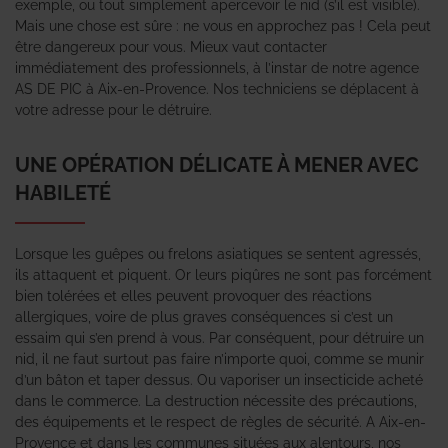
exemple, ou tout simplement apercevoir le nid (s’il est visible).
Mais une chose est sûre : ne vous en approchez pas ! Cela peut
être dangereux pour vous. Mieux vaut contacter
immédiatement des professionnels, à l’instar de notre agence
AS DE PIC à Aix-en-Provence. Nos techniciens se déplacent à
votre adresse pour le détruire.
UNE OPÉRATION DÉLICATE À MENER AVEC
HABILETÉ
Lorsque les guêpes ou frelons asiatiques se sentent agressés,
ils attaquent et piquent. Or leurs piqûres ne sont pas forcément
bien tolérées et elles peuvent provoquer des réactions
allergiques, voire de plus graves conséquences si c’est un
essaim qui s’en prend à vous. Par conséquent, pour détruire un
nid, il ne faut surtout pas faire n’importe quoi, comme se munir
d’un bâton et taper dessus. Ou vaporiser un insecticide acheté
dans le commerce. La destruction nécessite des précautions,
des équipements et le respect de règles de sécurité. A Aix-en-
Provence et dans les communes situées aux alentours, nos