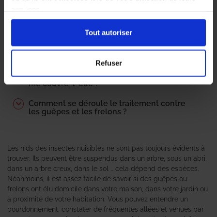
Comment est déterminé le tarif d’une
services.
désinsectisation ?
Tout autoriser
Nid de guêpes : une obligation de traitement
?
Refuser
Nid de guêpes : mon assurance habitation
me couvre-t-elle ?
Comment se déroule le traitement contre
les guêpes et les frelons ?
Les nids des insectes nuisibles ne sont pas toujours évidents à
trouver. Ils peuvent être suspendus dans un arbre, sous un abri,
dans un arbre creux, dans le sol … cela dépend des espèces.
Néanmoins, il est assez facile de savoir si des guêpes ou
frelons ont élu domicile dans votre maison, dans votre jardin ou
à proximité de votre habitation. Vous pouvez entendre un
bourdonnement, constater de fréquentes allées et venues par