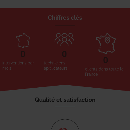
Chiffres clés
0
0
0
interventions par
techniciens
mois
applicateurs
clients dans toute la
France
Qualité et satisfaction