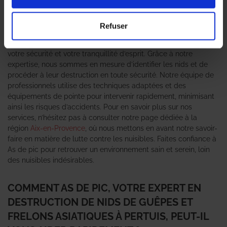
crucial de faire appel à un
expert en destruction de nid de
guêpes et frelons asiatiques
. Ces insectes peuvent représenter
un danger pour votre santé et celle de vos proches, surtout en
Refuser
période estivale. L’agence As de pic se spécialise dans
l’élimination rapide et efficace de ces nuisibles, garantissant
votre sécurité et votre tranquillité d’esprit. Grâce à notre
expertise, nous sommes en mesure d’identifier les nids et de
procéder à leur destruction en toute sécurité. Notre équipe de
professionnels utilise des techniques adaptées et des
équipements de pointe pour intervenir rapidement, minimisant
ainsi les risques d’accidents. Pour en savoir plus sur nos
services, n’hésitez pas à consulter notre page dédiée à la
région
Aix-en-Provence
, où nous mettons en avant notre savoir-
faire en matière de lutte contre les nuisibles. Faites confiance à
As de pic pour retrouver un environnement sain et serein, loin
des nuisibles indésirables.
COMMENT AS DE PIC, VOTRE EXPERT EN
DESTRUCTION DE NIDS DE GUÊPES ET
FRELONS ASIATIQUES À PERTUIS, PEUT-IL