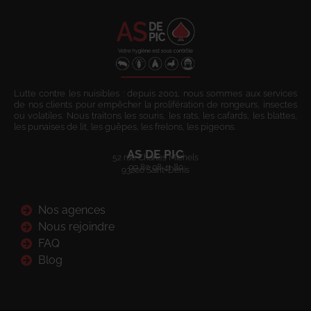
Lutte contre les nuisibles : depuis 2001, nous sommes aux services
de nos clients pour empêcher la prolifération de rongeurs, insectes
ou volatiles. Nous traitons les souris, les rats, les cafards, les blattes,
les punaises de lit, les guêpes, les frelons, les pigeons.
AS DE PIC
52 rue Charles Michels
09 80 08 41 80
93200 Saint-Denis
Nos agences
Nous rejoindre
FAQ
Blog