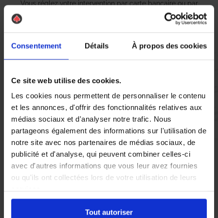
Vous réglez votre intervention par carte bancaire ou par
chèque, un reçu CB et une facture vous sont envoyés par
mail.
Consentement
Détails
À propos des cookies
Etape 5 :
Ce site web utilise des cookies.
Vous évaluez la prestation
Les cookies nous permettent de personnaliser le contenu
et les annonces, d'offrir des fonctionnalités relatives aux
médias sociaux et d'analyser notre trafic. Nous
Vous recevez une demande d’évaluation de votre expérience
avec l’équipe AS DE PIC.
partageons également des informations sur l'utilisation de
notre site avec nos partenaires de médias sociaux, de
publicité et d'analyse, qui peuvent combiner celles-ci
Nous avons pensé à tout
avec d'autres informations que vous leur avez fournies
ou qu'ils ont collectées lors de votre utilisation de leurs
services.
Si vous êtes confronté à un problème de nuisibles à Pertuis,
notamment avec des guêpes ou des frelons asiatiques, il est
Tout autoriser