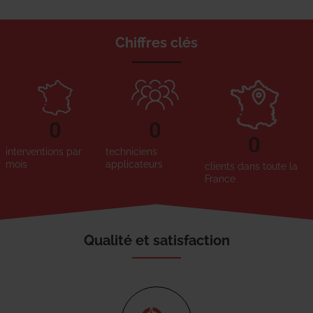
Chiffres clés
0
0
0
interventions par
techniciens
mois
applicateurs
clients dans toute la
France
Qualité et satisfaction