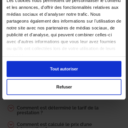
Les cookies nous permettent de personnaliser le contenu
Comment détecter la punaise de lit ?
et les annonces, d'offrir des fonctionnalités relatives aux
médias sociaux et d'analyser notre trafic. Nous
Comment se déroule une intervention type
partageons également des informations sur l'utilisation de
?
notre site avec nos partenaires de médias sociaux, de
Quels sont les précautions à prendre pour
publicité et d'analyse, qui peuvent combiner celles-ci
prévenir une infestation ?
avec d'autres informations que vous leur avez fournies
ou qu'ils ont collectées lors de votre utilisation de leurs
Quels sont les délais d’intervention ?
services.
Qui paie les frais de désinsectisation ?
Locataire? propriétaire ?
Tout autoriser
Doit-on préparer l’intervention ?
Refuser
Quelle est la performance du traitement ?
Comment est déterminé le tarif de la
prestation ?
Comment est calculé le prix d’une