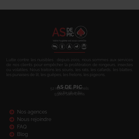
Lutte contre les nuisibles : depuis 2001, nous sommes aux services
de nos clients pour empêcher la prolifération de rongeurs, insectes
ou volatiles. Nous traitons les souris, les rats, les cafards, les blattes,
les punaises de lit, les guêpes, les frelons, les pigeons.
AS DE PIC
52 rue Charles Michels
09 80 08 41 80
93200 Saint-Denis
Nos agences
Nous rejoindre
FAQ
Blog