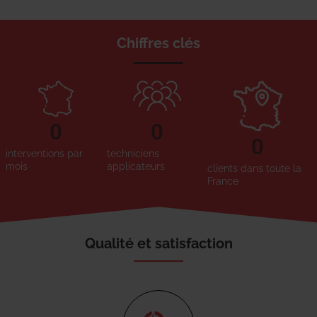
Chiffres clés
0
0
0
interventions par
techniciens
mois
applicateurs
clients dans toute la
France
Qualité et satisfaction