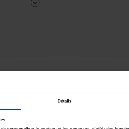
Une urgence ?
Détails
Vous souhaitez être
rappelé par notre éq
ies.
e personnaliser le contenu et les annonces, d'offrir des fonctio