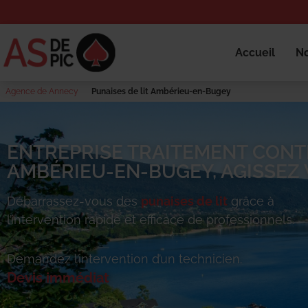
Accueil
No
Agence de Annecy
Punaises de lit Ambérieu-en-Bugey
ENTREPRISE TRAITEMENT CONTR
AMBÉRIEU-EN-BUGEY, AGISSEZ V
Débarrassez-vous des
punaises de lit
grâce à
l’intervention rapide et efficace de professionnels.
Demandez l’intervention d’un technicien.
Devis immédiat