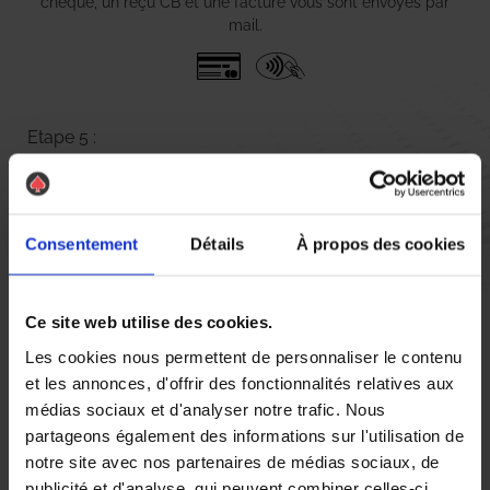
chèque, un reçu CB et une facture vous sont envoyés par
mail.
Etape 5 :
Vous évaluez la prestation
Vous recevez une demande d’évaluation de votre expérience
Consentement
Détails
À propos des cookies
avec l’équipe AS DE PIC.
Ce site web utilise des cookies.
Nous avons pensé à tout
Les cookies nous permettent de personnaliser le contenu
et les annonces, d'offrir des fonctionnalités relatives aux
médias sociaux et d'analyser notre trafic. Nous
Des punaises de lit perturbent vos nuits et vous laissent des
partageons également des informations sur l'utilisation de
réveils difficiles ? Retrouvez un sommeil paisible en contactant
notre site avec nos partenaires de médias sociaux, de
notre agence AS DE PIC Annecy pour une désinsectisation !
Experte anti-nuisibles, notre société vous propose un traitement
publicité et d'analyse, qui peuvent combiner celles-ci