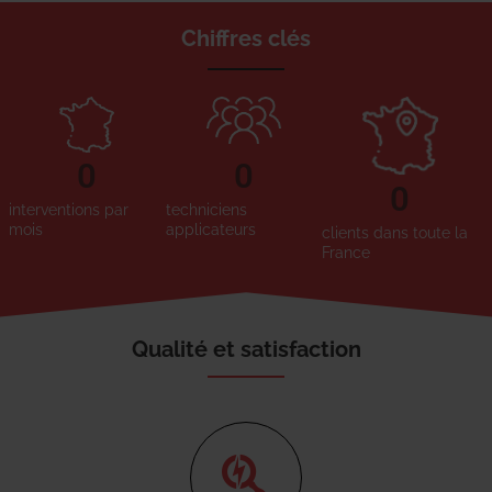
Chiffres clés
0
0
0
interventions par
techniciens
mois
applicateurs
clients dans toute la
France
Qualité et satisfaction