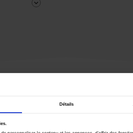
Une urgence ?
Détails
Vous souhaitez être
rappelé par notre éq
ies.
e personnaliser le contenu et les annonces, d'offrir des fonctio