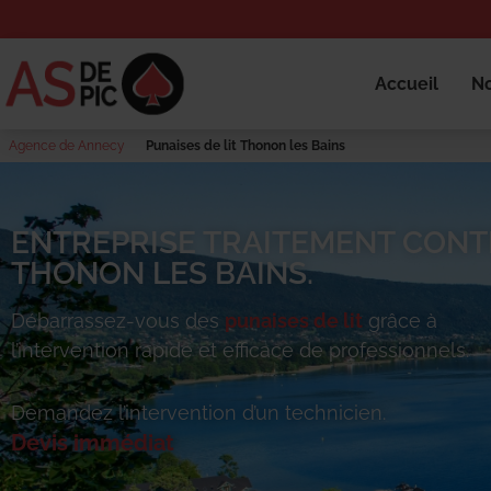
Accueil
No
Agence de Annecy
Punaises de lit Thonon les Bains
ENTREPRISE TRAITEMENT CONTR
THONON LES BAINS.
Débarrassez-vous des
punaises de lit
grâce à
l’intervention rapide et efficace de professionnels.
Demandez l’intervention d’un technicien.
Devis immédiat