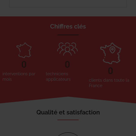
Chiffres clés
0
0
0
interventions par
techniciens
mois
applicateurs
clients dans toute la
France
Qualité et satisfaction