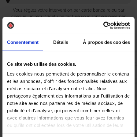
Vous réglez votre intervention par carte bancaire ou par
chèque, un reçu CB et une facture vous sont envoyés par
mail.
Consentement
Détails
À propos des cookies
Etape 5 :
Vous évaluez la prestation
Ce site web utilise des cookies.
Les cookies nous permettent de personnaliser le contenu
et les annonces, d'offrir des fonctionnalités relatives aux
Vous recevez une demande d’évaluation de votre expérience
médias sociaux et d'analyser notre trafic. Nous
avec l’équipe AS DE PIC.
partageons également des informations sur l'utilisation de
notre site avec nos partenaires de médias sociaux, de
Nous avons pensé à tout
publicité et d'analyse, qui peuvent combiner celles-ci
avec d'autres informations que vous leur avez fournies
ou qu'ils ont collectées lors de votre utilisation de leurs
services.
Si vous êtes à Cavaillon et que vous faites face à une