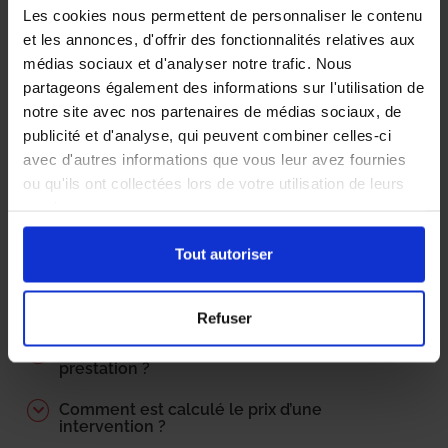
Les cookies nous permettent de personnaliser le contenu
Comment se déroule une intervention type
et les annonces, d'offrir des fonctionnalités relatives aux
?
médias sociaux et d'analyser notre trafic. Nous
partageons également des informations sur l'utilisation de
Quels sont les précautions à prendre pour
prévenir une infestation ?
notre site avec nos partenaires de médias sociaux, de
publicité et d'analyse, qui peuvent combiner celles-ci
Quels sont les délais d’intervention ?
avec d'autres informations que vous leur avez fournies
ou qu'ils ont collectées lors de votre utilisation de leurs
Qui paie les frais de désinsectisation ?
services.
Locataire? propriétaire ?
Tout autoriser
Doit-on préparer l’intervention ?
Quelle est la performance du traitement ?
Refuser
Comment est déterminé le tarif de la
prestation ?
Comment est calculé le prix d’une
intervention ?