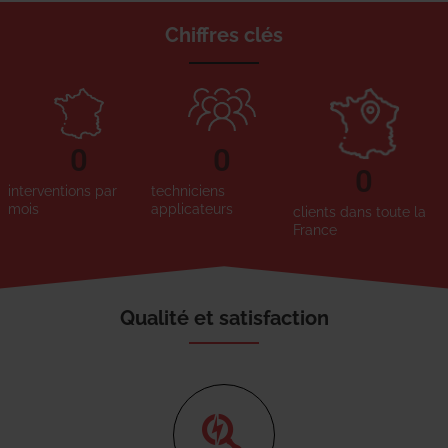
Chiffres clés
0
0
0
interventions par
techniciens
mois
applicateurs
clients dans toute la
France
Qualité et satisfaction