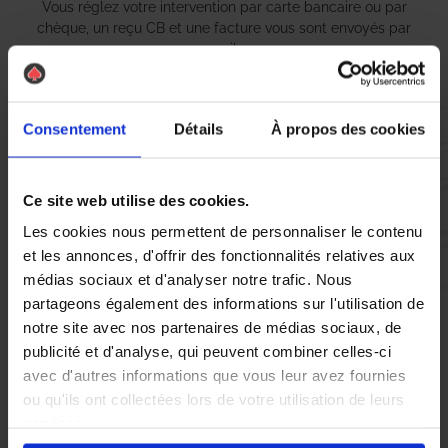
Vous réglez votre intervention par carte bancaire ou par
chèque, un reçu CB et une facture vous sont envoyés par
mail.
Consentement
Détails
À propos des cookies
Etape 5 :
Vous évaluez la prestation
Ce site web utilise des cookies.
Les cookies nous permettent de personnaliser le contenu
Vous recevez une demande d’évaluation de votre expérience
et les annonces, d'offrir des fonctionnalités relatives aux
avec l’équipe AS DE PIC.
médias sociaux et d'analyser notre trafic. Nous
partageons également des informations sur l'utilisation de
notre site avec nos partenaires de médias sociaux, de
Nous avons pensé à tout
publicité et d'analyse, qui peuvent combiner celles-ci
avec d'autres informations que vous leur avez fournies
ou qu'ils ont collectées lors de votre utilisation de leurs
À L’Isle sur la Sorgue, la lutte contre les nuisibles, notamment
services.
les punaises de lit, est devenue une priorité pour de nombreux