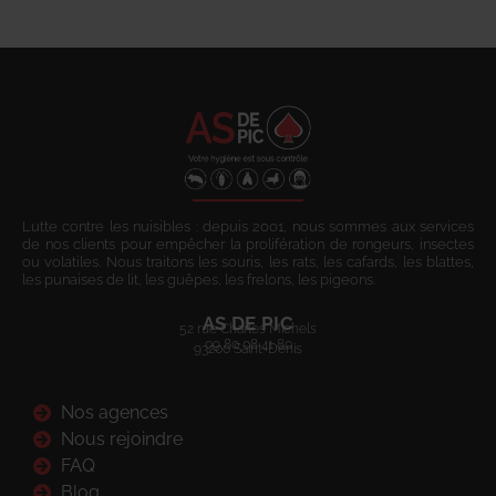
Lutte contre les nuisibles : depuis 2001, nous sommes aux services
de nos clients pour empêcher la prolifération de rongeurs, insectes
ou volatiles. Nous traitons les souris, les rats, les cafards, les blattes,
les punaises de lit, les guêpes, les frelons, les pigeons.
AS DE PIC
52 rue Charles Michels
09 80 08 41 80
93200 Saint-Denis
Nos agences
Nous rejoindre
FAQ
Blog