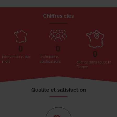
Chiffres clés
0
0
0
interventions par
techniciens
mois
applicateurs
clients dans toute la
France
Qualité et satisfaction