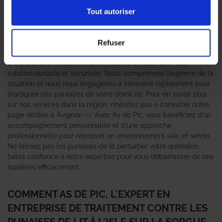
foyers. Ces insectes indésirables peuvent causer un inconfort
considérable et nécessitent une intervention rapide et efficace.
Tout autoriser
C’est ici qu’intervient l’
entreprise traitement contre les punaises
de lit
As de Pic, reconnue pour son expertise en matière de
désinsectisation. Grâce à des méthodes éprouvées et des
Refuser
produits respectueux de l’environnement, notre équipe
d’experts anti-nuisibles est en mesure de vous offrir une
solution durable et sécurisée. Nous comprenons l’urgence de la
situation et nous nous engageons à intervenir rapidement pour
éradiquer ces parasites de votre domicile. Pour en savoir plus
sur nos services dans la région, n’hésitez pas à consulter notre
page dédiée à Avignon
ici
. Avec As de Pic, vous bénéficiez d’un
accompagnement personnalisé et d’une approche
professionnelle pour retrouver un environnement sain et serein.
Ne laissez pas les punaises de lit perturber votre quotidien,
faites confiance à notre expertise pour vous débarrasser de ces
nuisibles efficacement.
COMMENT AS DE PIC, L'EXPERT EN
ENTREPRISE DE TRAITEMENT CONTRE LES
PUNAISES DE LIT À L'ISLE SUR LA SORGUE,