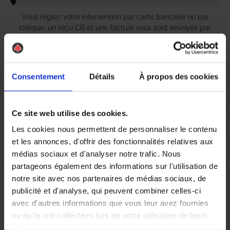
Vous réglez votre intervention par carte bancaire ou par
chèque, un reçu CB et une facture vous sont envoyés par
mail.
Consentement
Détails
À propos des cookies
Etape 5 :
Vous évaluez la prestation
Ce site web utilise des cookies.
Les cookies nous permettent de personnaliser le contenu
Vous recevez une demande d’évaluation de votre expérience
et les annonces, d'offrir des fonctionnalités relatives aux
avec l’équipe AS DE PIC.
médias sociaux et d'analyser notre trafic. Nous
partageons également des informations sur l'utilisation de
notre site avec nos partenaires de médias sociaux, de
Nous avons pensé à tout
publicité et d'analyse, qui peuvent combiner celles-ci
avec d'autres informations que vous leur avez fournies
ou qu'ils ont collectées lors de votre utilisation de leurs
À Le Pontet, la lutte contre les nuisibles, en particulier les
services.