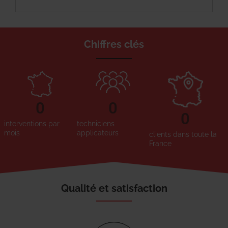
Chiffres clés
0
0
0
interventions par
techniciens
mois
applicateurs
clients dans toute la
France
Qualité et satisfaction