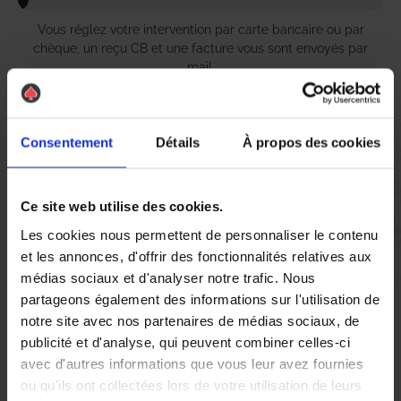
Vous réglez votre intervention par carte bancaire ou par
chèque, un reçu CB et une facture vous sont envoyés par
mail.
Consentement
Détails
À propos des cookies
Etape 5 :
Vous évaluez la prestation
Ce site web utilise des cookies.
Les cookies nous permettent de personnaliser le contenu
Vous recevez une demande d’évaluation de votre expérience
et les annonces, d'offrir des fonctionnalités relatives aux
avec l’équipe AS DE PIC.
médias sociaux et d'analyser notre trafic. Nous
partageons également des informations sur l'utilisation de
notre site avec nos partenaires de médias sociaux, de
Nous avons pensé à tout
publicité et d'analyse, qui peuvent combiner celles-ci
avec d'autres informations que vous leur avez fournies
ou qu'ils ont collectées lors de votre utilisation de leurs
À Eysines, la présence de pigeons peut rapidement devenir un