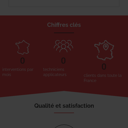
Chiffres clés
0
0
0
interventions par
techniciens
mois
applicateurs
clients dans toute la
France
Qualité et satisfaction