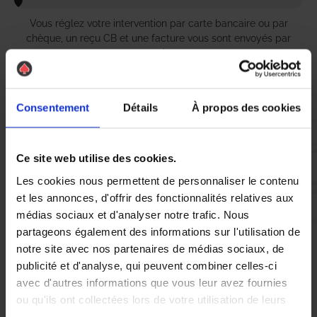
Vous réglez votre intervention par carte bancaire ou par
chèque, un reçu CB et une facture vous sont envoyés par
mail.
Consentement
Détails
À propos des cookies
Etape 5 :
Vous évaluez la prestation
Ce site web utilise des cookies.
Les cookies nous permettent de personnaliser le contenu
Vous recevez une demande d’évaluation de votre expérience
et les annonces, d'offrir des fonctionnalités relatives aux
avec l’équipe AS DE PIC.
médias sociaux et d'analyser notre trafic. Nous
partageons également des informations sur l'utilisation de
notre site avec nos partenaires de médias sociaux, de
Nous avons pensé à tout
publicité et d'analyse, qui peuvent combiner celles-ci
avec d'autres informations que vous leur avez fournies
ou qu'ils ont collectées lors de votre utilisation de leurs
À Lormont, faire face à une infestation de nuisibles peut
services.