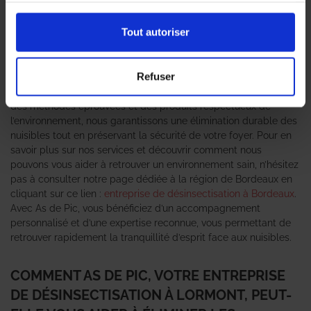
rapidement devenir une source de stress. C’est pourquoi il est
essentiel de faire appel à une
entreprise de désinsectisation
Tout autoriser
compétente et fiable. As de Pic se positionne comme un expert
anti-nuisible de premier plan, offrant des solutions adaptées à
chaque situation. Que vous soyez confronté à des
cafards
, des
Refuser
fourmis
ou des
punaises de lit
, notre équipe de professionnels
est formée pour intervenir rapidement et efficacement. Grâce à
des méthodes éprouvées et des produits respectueux de
l’environnement, nous garantissons une élimination durable des
nuisibles tout en préservant la sécurité de votre foyer. Pour en
savoir plus sur nos services et découvrir comment nous
pouvons vous aider à retrouver un environnement sain, n’hésitez
pas à consulter notre page dédiée à la région de Bordeaux en
cliquant sur ce lien :
entreprise de désinsectisation à Bordeaux
.
Avec As de Pic, vous bénéficiez d’un accompagnement
personnalisé et d’une expertise reconnue, vous permettant de
retrouver rapidement la tranquillité d’esprit face aux nuisibles.
COMMENT AS DE PIC, VOTRE ENTREPRISE
DE DÉSINSECTISATION À LORMONT, PEUT-