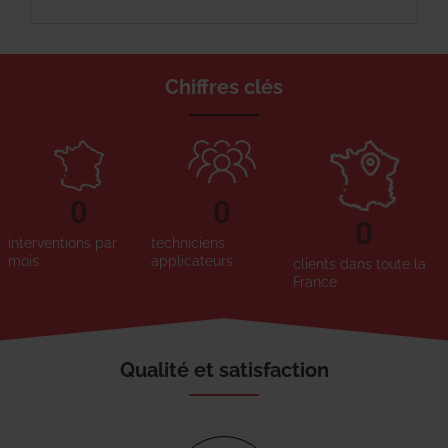
Chiffres clés
0
0
0
interventions par
techniciens
mois
applicateurs
clients dans toute la
France
Qualité et satisfaction