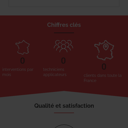
Chiffres clés
0
0
0
interventions par
techniciens
mois
applicateurs
clients dans toute la
France
Qualité et satisfaction