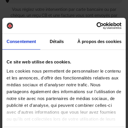
Vous réglez votre intervention par carte bancaire ou par
chèque, un reçu CB et une facture vous sont envoyés par
mail.
Consentement
Détails
À propos des cookies
Etape 5 :
Vous évaluez la prestation
Ce site web utilise des cookies.
Les cookies nous permettent de personnaliser le contenu
et les annonces, d'offrir des fonctionnalités relatives aux
Vous recevez une demande d’évaluation de votre expérience
avec l’équipe AS DE PIC.
médias sociaux et d'analyser notre trafic. Nous
partageons également des informations sur l'utilisation de
notre site avec nos partenaires de médias sociaux, de
Nous avons pensé à tout
publicité et d'analyse, qui peuvent combiner celles-ci
avec d'autres informations que vous leur avez fournies
ou qu'ils ont collectées lors de votre utilisation de leurs
À Montargis, la lutte contre les nuisibles tels que les
fourmis
,
services.