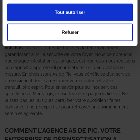
les
punaises de lit
et les
souris
est primordiale pour préserver
un cadre de vie sain. Face à une infestation, il est essentiel de
Tout autoriser
faire appel à une
entreprise de désinsectisation
fiable et
expérimentée. L’agence As de Pic se distingue comme un
expert anti-nuisible reconnu dans la région, offrant des
Refuser
solutions adaptées à chaque situation. Notre équipe de
techniciens qualifiés utilise des méthodes de
traitement des
nuisibles
efficaces et respectueuses de l’environnement,
garantissant ainsi la sécurité de votre foyer. Nous comprenons
que chaque infestation est unique, c’est pourquoi nous réalisons
un diagnostic approfondi pour élaborer un plan d’action sur
mesure. En choisissant As de Pic, vous bénéficiez d’un service
professionnel dédié à restaurer votre confort et votre
tranquillité d’esprit. Pour en savoir plus sur nos services
spécifiques à Montargis, consultez notre page dédiée
ici
. Ne
laissez pas les nuisibles perturber votre quotidien ; faites
confiance à notre expertise pour retrouver un environnement
serein et agréable.
COMMENT L'AGENCE AS DE PIC, VOTRE
ENTREPRISE DE DÉSINSECTISATION À