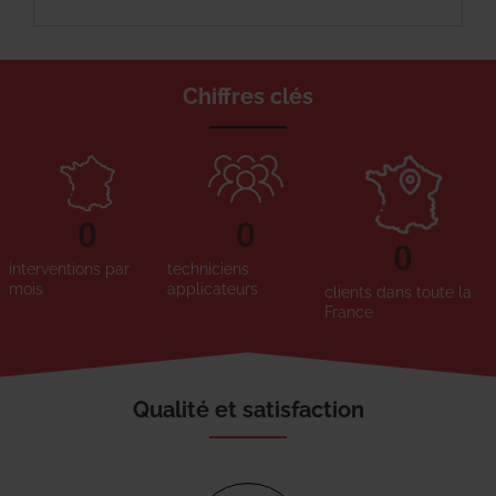
Chiffres clés
0
0
0
interventions par
techniciens
mois
applicateurs
clients dans toute la
France
Qualité et satisfaction