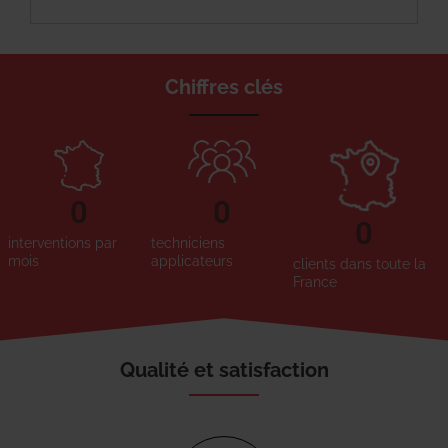
Chiffres clés
0
0
0
interventions par
techniciens
mois
applicateurs
clients dans toute la
France
Qualité et satisfaction