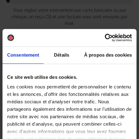
Vous réglez votre intervention par carte bancaire ou par
chèque, un reçu CB et une facture vous sont envoyés par
mail.
Consentement
Détails
À propos des cookies
Etape 5 :
Vous évaluez la prestation
Ce site web utilise des cookies.
Vous recevez une demande d’évaluation de votre expérience
Les cookies nous permettent de personnaliser le contenu
avec l’équipe AS DE PIC.
et les annonces, d'offrir des fonctionnalités relatives aux
médias sociaux et d'analyser notre trafic. Nous
partageons également des informations sur l'utilisation de
Nous avons pensé à tout
notre site avec nos partenaires de médias sociaux, de
publicité et d'analyse, qui peuvent combiner celles-ci
avec d'autres informations que vous leur avez fournies
À Vierzon, la lutte contre les nuisibles est une préoccupation
ou qu'ils ont collectées lors de votre utilisation de leurs