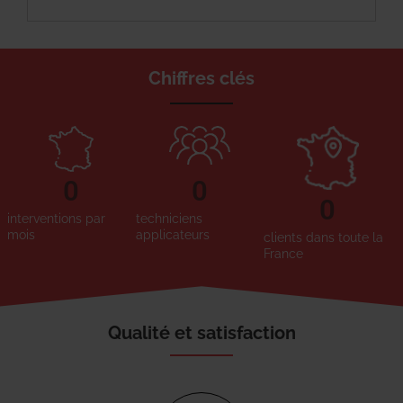
Chiffres clés
0
0
0
interventions par
techniciens
mois
applicateurs
clients dans toute la
France
Qualité et satisfaction