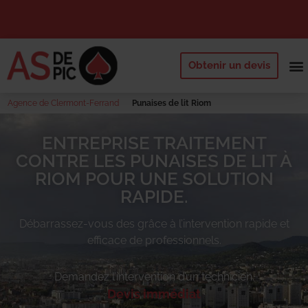
Obtenir un devis
NOS 
QUI SOMM
DEMANDE
Agence de Clermont-Ferrand
Punaises de lit Riom
ENTREPRISE TRAITEMENT
CONTRE LES PUNAISES DE LIT À
RIOM POUR UNE SOLUTION
RAPIDE.
Débarrassez-vous des
grâce à l’intervention rapide et
efficace de professionnels.
Demandez l’intervention d’un technicien.
Devis immédiat