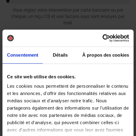
Vous réglez votre intervention par carte bancaire ou par
chèque, un reçu CB et une facture vous sont envoyés par
mail.
Etape 5 :
Consentement
Détails
À propos des cookies
Vous évaluez la prestation
Ce site web utilise des cookies.
Vous recevez une demande d’évaluation de votre expérience
Les cookies nous permettent de personnaliser le contenu
avec l’équipe AS DE PIC.
et les annonces, d'offrir des fonctionnalités relatives aux
médias sociaux et d'analyser notre trafic. Nous
partageons également des informations sur l'utilisation de
Nous avons pensé à tout
notre site avec nos partenaires de médias sociaux, de
publicité et d'analyse, qui peuvent combiner celles-ci
avec d'autres informations que vous leur avez fournies
Si vous résidez à Riom et que vous êtes aux prises avec une