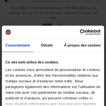
Vous réglez votre intervention par carte bancaire ou par
chèque, un reçu CB et une facture vous sont envoyés par
mail.
Etape 5 :
Consentement
Détails
À propos des cookies
Vous évaluez la prestation
Ce site web utilise des cookies.
Vous recevez une demande d’évaluation de votre expérience
avec l’équipe AS DE PIC.
Les cookies nous permettent de personnaliser le contenu
et les annonces, d'offrir des fonctionnalités relatives aux
médias sociaux et d'analyser notre trafic. Nous
Nous avons pensé à tout
partageons également des informations sur l'utilisation de
notre site avec nos partenaires de médias sociaux, de
publicité et d'analyse, qui peuvent combiner celles-ci
À Gerzat, la lutte contre les nuisibles est essentielle pour
avec d'autres informations que vous leur avez fournies