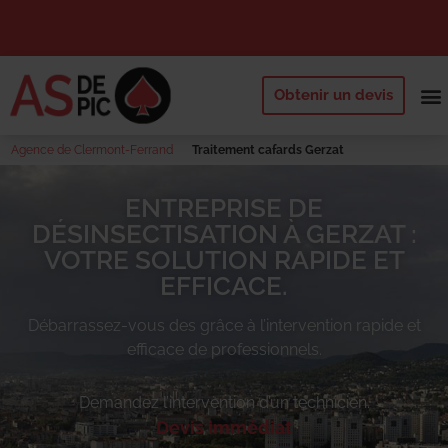
Obtenir un devis
NOS 
QUI SOMM
DEMANDE
Agence de Clermont-Ferrand
Traitement cafards Gerzat
ENTREPRISE DE
DÉSINSECTISATION À GERZAT :
VOTRE SOLUTION RAPIDE ET
EFFICACE.
Débarrassez-vous des
grâce à l’intervention rapide et
efficace de professionnels.
Demandez l’intervention d’un technicien.
Devis immédiat