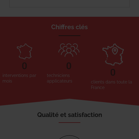
Chiffres clés
0
0
0
interventions par
techniciens
mois
applicateurs
clients dans toute la
France
Qualité et satisfaction