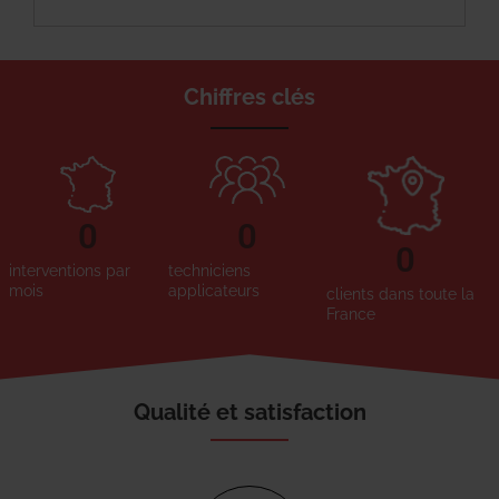
Chiffres clés
0
0
0
interventions par
techniciens
mois
applicateurs
clients dans toute la
France
Qualité et satisfaction