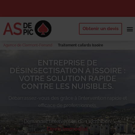
Obtenir un devis
NOS 
QUI SOMM
DEMANDE
Agence de Clermont-Ferrand
Traitement cafards Issoire
ENTREPRISE DE
DÉSINSECTISATION À ISSOIRE :
VOTRE SOLUTION RAPIDE
CONTRE LES NUISIBLES.
Débarrassez-vous des
grâce à l’intervention rapide et
efficace de professionnels.
Demandez l’intervention d’un technicien.
Devis immédiat