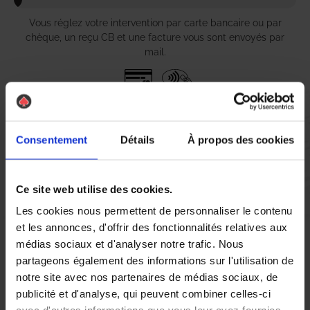
Vous réglez votre intervention par carte bancaire ou par
chèque, un reçu CB et une facture vous sont envoyés par
mail.
Etape 5 :
Vous évaluez la prestation
Consentement
Détails
À propos des cookies
Vous recevez une demande d’évaluation de votre expérience
Ce site web utilise des cookies.
avec l’équipe AS DE PIC.
Les cookies nous permettent de personnaliser le contenu
et les annonces, d'offrir des fonctionnalités relatives aux
médias sociaux et d'analyser notre trafic. Nous
Nous avons pensé à tout
partageons également des informations sur l'utilisation de
notre site avec nos partenaires de médias sociaux, de
publicité et d'analyse, qui peuvent combiner celles-ci
Si vous êtes à Issoire et que vous faites face à une invasion de