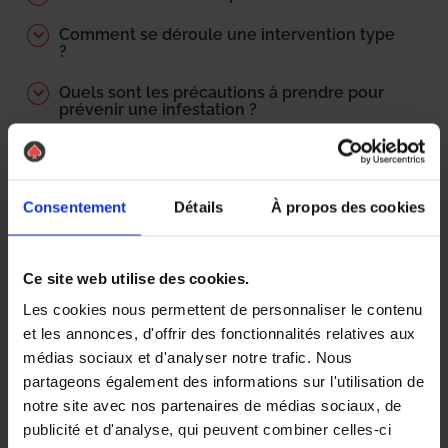
Comment se déroule une intervention type
?
Quels sont les précautions à prendre pour
prévenir une infestation ?
Quels sont les délais d’intervention ?
Qui paie les frais de désinsectisation ?
Consentement
Détails
À propos des cookies
Locataire? propriétaire ?
Doit-on préparer l’intervention ?
Ce site web utilise des cookies.
Les cookies nous permettent de personnaliser le contenu
Quelle est la performance du traitement ?
et les annonces, d'offrir des fonctionnalités relatives aux
Comment est déterminé le tarif de la
médias sociaux et d'analyser notre trafic. Nous
prestation ?
partageons également des informations sur l'utilisation de
notre site avec nos partenaires de médias sociaux, de
Comment est calculé le prix d’une
intervention ?
publicité et d'analyse, qui peuvent combiner celles-ci