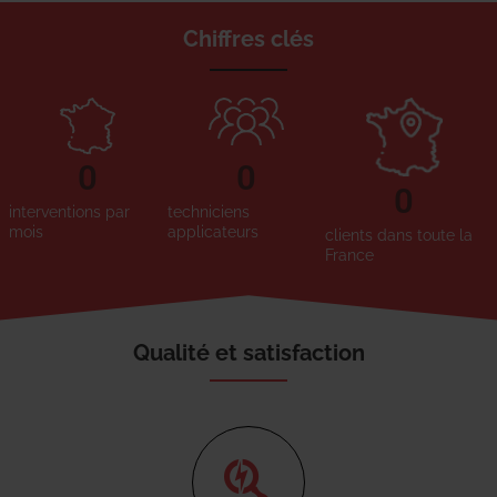
Chiffres clés
0
0
0
interventions par
techniciens
mois
applicateurs
clients dans toute la
France
Qualité et satisfaction