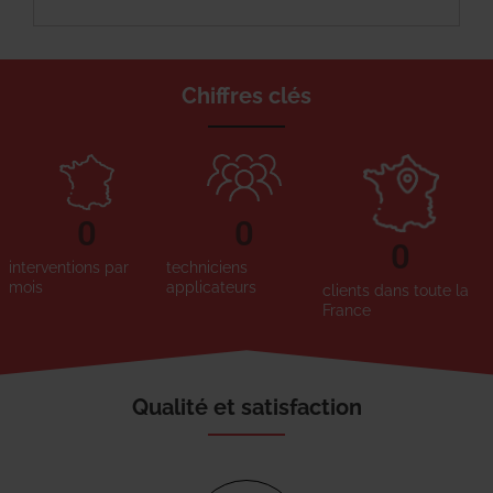
Chiffres clés
0
0
0
interventions par
techniciens
mois
applicateurs
clients dans toute la
France
Qualité et satisfaction