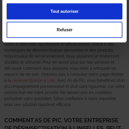
nombreux foyers et entreprises. C’est pourquoi faire appel à
une
entreprise de désinsectisation
compétente est essentiel
Tout autoriser
pour garantir un environnement sain et sécurisé. As de Pic se
positionne comme un véritable expert anti-nuisible, offrant des
solutions adaptées à chaque situation. Que vous soyez
Refuser
confronté à une infestation de
cafards
, de
fourmis
ou de
punaises de lit
, notre équipe de professionnels qualifiés est
prête à intervenir rapidement et efficacement. Grâce à des
techniques de désinsectisation éprouvées et des produits
respectueux de l’environnement, nous assurons un traitement
durable et sécurisé. Pour en savoir plus sur nos services et
découvrir comment nous pouvons vous aider à retrouver un
espace de vie sain, n’hésitez pas à consulter notre page dédiée
à la
désinsectisation à Lille
. Avec As de Pic, vous bénéficiez d’un
accompagnement personnalisé et d’un suivi rigoureux, car votre
satisfaction est notre priorité. Ne laissez pas les nuisibles
perturber votre quotidien, faites confiance à notre expertise
pour une solution rapide et efficace.
COMMENT AS DE PIC, VOTRE ENTREPRISE
DE DÉSINSECTISATION À LINSELLES, PEUT-