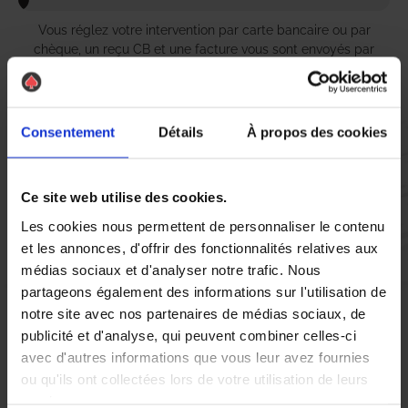
Vous réglez votre intervention par carte bancaire ou par
chèque, un reçu CB et une facture vous sont envoyés par
mail.
Consentement
Détails
À propos des cookies
Etape 5 :
Vous évaluez la prestation
Ce site web utilise des cookies.
Les cookies nous permettent de personnaliser le contenu
et les annonces, d'offrir des fonctionnalités relatives aux
Vous recevez une demande d’évaluation de votre expérience
avec l’équipe AS DE PIC.
médias sociaux et d'analyser notre trafic. Nous
partageons également des informations sur l'utilisation de
notre site avec nos partenaires de médias sociaux, de
Nous avons pensé à tout
publicité et d'analyse, qui peuvent combiner celles-ci
avec d'autres informations que vous leur avez fournies
ou qu'ils ont collectées lors de votre utilisation de leurs
À Linselles, la lutte contre les nuisibles est une priorité pour de
services.