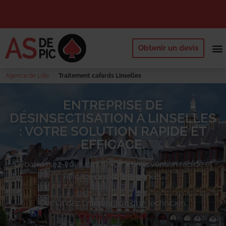
Obtenir un devis
NOS 
QUI SOMM
DEMANDE
Agence de Lille
Traitement cafards Linselles
ENTREPRISE DE
DÉSINSECTISATION À LINSELLES
: VOTRE SOLUTION RAPIDE ET
EFFICACE.
Débarrassez-vous des
grâce à l’intervention rapide et
efficace de professionnels.
Demandez l’intervention d’un technicien.
Devis immédiat