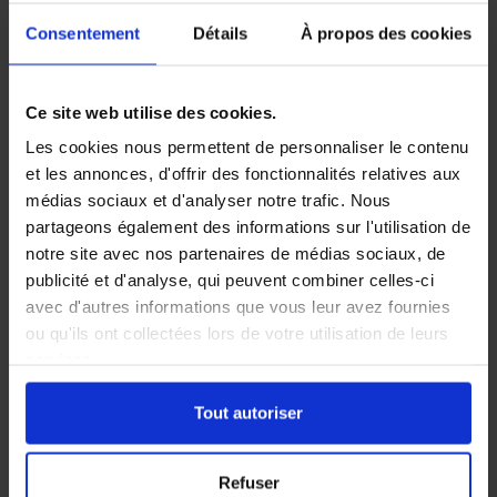
Consentement
Détails
À propos des cookies
Parmi les nuisibles les plus redoutés, les cafards occupent
sans aucun doute la première place. En effet, leur présence
dérange et peut être source de stress car on associe souvent
Ce site web utilise des cookies.
ces insectes à la saleté, à l’insalubrité. C’est certes vrai, mais il
faut savoir qu’ils envahissent également les intérieurs propres,
Les cookies nous permettent de personnaliser le contenu
entretenus, rangés car ils sont attirés par la nourriture et les
et les annonces, d'offrir des fonctionnalités relatives aux
lieux chauds, humides. C’est pour cela qu’on les retrouve
médias sociaux et d'analyser notre trafic. Nous
principalement dans les cuisines et les salles de bains. Si vous
partageons également des informations sur l'utilisation de
êtes dans cette situation, rassurez-vous, il est possible
notre site avec nos partenaires de médias sociaux, de
d’éliminer durablement ces insectes. A Lille, notre équipe vous
accompagne dans cette tâche et vous propose un traitement
publicité et d'analyse, qui peuvent combiner celles-ci
efficace.
avec d'autres informations que vous leur avez fournies
ou qu'ils ont collectées lors de votre utilisation de leurs
CUISINES ET SALLES DE BAINS, LES LIEUX
services.
DE PRÉDILECTION DE CES INSECTES
Tout autoriser
Vivant la nuit, les cafards restent souvent (bien) cachés en
Refuser
journée. Néanmoins, il existe des signes permettant de