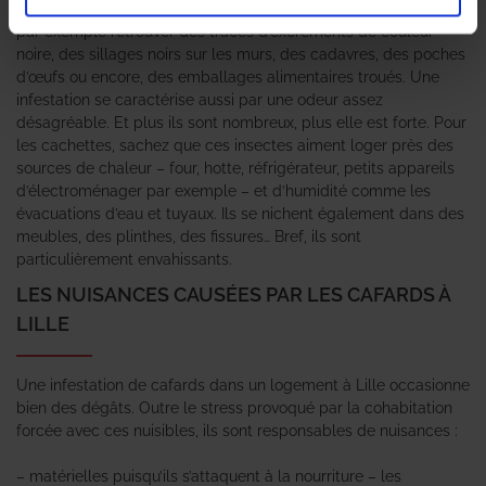
remarquer leur présence dans votre logement. Vous pouvez
par exemple retrouver des traces d’excréments de couleur
noire, des sillages noirs sur les murs, des cadavres, des poches
d’œufs ou encore, des emballages alimentaires troués. Une
infestation se caractérise aussi par une odeur assez
désagréable. Et plus ils sont nombreux, plus elle est forte. Pour
les cachettes, sachez que ces insectes aiment loger près des
sources de chaleur – four, hotte, réfrigérateur, petits appareils
d’électroménager par exemple – et d’humidité comme les
évacuations d’eau et tuyaux. Ils se nichent également dans des
meubles, des plinthes, des fissures… Bref, ils sont
particulièrement envahissants.
LES NUISANCES CAUSÉES PAR LES CAFARDS À
LILLE
Une infestation de cafards dans un logement à Lille occasionne
bien des dégâts. Outre le stress provoqué par la cohabitation
forcée avec ces nuisibles, ils sont responsables de nuisances :
– matérielles puisqu’ils s’attaquent à la nourriture – les