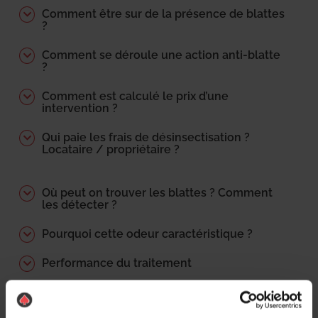
Comment être sur de la présence de blattes
?
Comment se déroule une action anti-blatte
?
Comment est calculé le prix d’une
intervention ?
Qui paie les frais de désinsectisation ?
Locataire / propriétaire ?
Où peut on trouver les blattes ? Comment
les détecter ?
Pourquoi cette odeur caractéristique ?
Performance du traitement
Quels sont les délais d’intervention ?