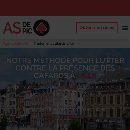
Obtenir un devis
NOS 
QUI SOMM
DEMANDE
Agence de Lille
Traitement cafards Lille
NOTRE MÉTHODE POUR LUTTER
CONTRE LA PRÉSENCE DES
CAFARDS À
LILLE
Débarrassez-vous des
cafards
grâce à l’intervention
rapide et efficace de professionnels.
Demandez l’intervention d’un technicien.
Devis immédiat