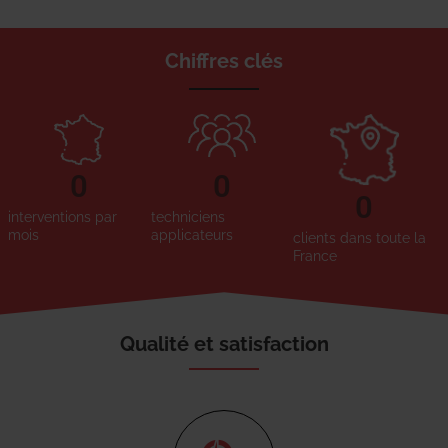
Chiffres clés
0
0
0
interventions par
techniciens
mois
applicateurs
clients dans toute la
France
Qualité et satisfaction