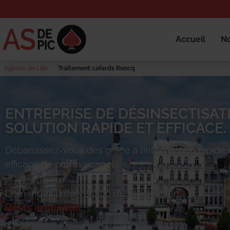
Accueil
No
Agence de Lille
Traitement cafards Roncq
ENTREPRISE DE DÉSINSECTISAT
SOLUTION RAPIDE ET EFFICACE.
Débarrassez-vous des
grâce à l’intervention rapide 
efficace de professionnels.
Demandez l’intervention d’un technicien.
Devis immédiat