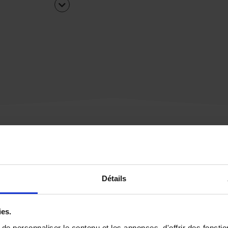
Une urgence ?
Détails
Vous souhaitez être
rappelé par notre éq
ies.
e personnaliser le contenu et les annonces, d'offrir des fonctio