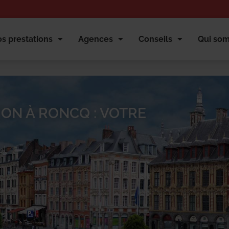
s prestations
Agences
Conseils
Qui so
ION À RONCQ : VOTRE
et