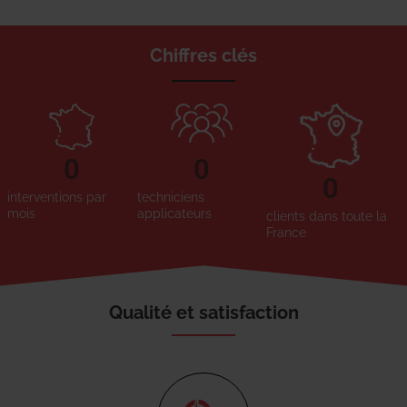
Chiffres clés
0
0
0
interventions par
techniciens
mois
applicateurs
clients dans toute la
France
Qualité et satisfaction