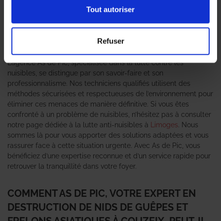
pour les habitants. Ces nuisibles, bien que souvent perçus
Tout autoriser
comme inoffensifs, peuvent représenter un danger pour la
santé, notamment en raison de leurs piqûres douloureuses et
potentiellement allergènes. C’est pourquoi il est essentiel de
Refuser
faire appel à un
expert en destruction de nid de guêpes et
frelons asiatiques
pour une intervention rapide et efficace.
L’agence As de Pic, spécialisée dans la lutte contre les
nuisibles, se distingue par son savoir-faire et son
professionnalisme. Nos techniciens qualifiés utilisent des
méthodes sécurisées et respectueuses de l’environnement pour
éliminer ces menaces de manière définitive. Si vous êtes
confronté à un problème de nuisibles, n’hésitez pas à consulter
notre page dédiée à la lutte anti-nuisibles à
Limoges
. Nous
sommes là pour vous apporter des solutions adaptées et vous
rassurer face à cette situation urgente. Avec As de Pic, vous
bénéficiez d’une expertise reconnue et d’un service rapide pour
retrouver la tranquillité dans votre foyer.
COMMENT AS DE PIC, VOTRE EXPERT EN
DESTRUCTION DE NIDS DE GUÊPES ET
FRELONS ASIATIQUES À COUZEIX, PEUT-IL