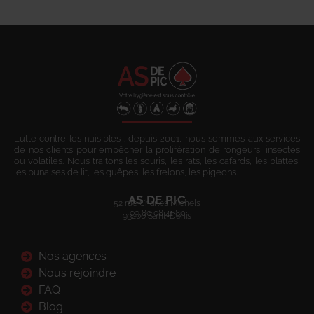
Lutte contre les nuisibles : depuis 2001, nous sommes aux services
de nos clients pour empêcher la prolifération de rongeurs, insectes
ou volatiles. Nous traitons les souris, les rats, les cafards, les blattes,
les punaises de lit, les guêpes, les frelons, les pigeons.
AS DE PIC
52 rue Charles Michels
09 80 08 41 80
93200 Saint-Denis
Nos agences
Nous rejoindre
FAQ
Blog