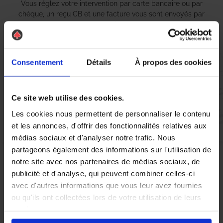
Vous réglez votre intervention par carte bancaire ou par
chèque, un reçu CB et une facture vous sont envoyés par
mail.
Consentement
Détails
À propos des cookies
Etape 5 :
Vous évaluez la prestation
Ce site web utilise des cookies.
Les cookies nous permettent de personnaliser le contenu
Vous recevez une demande d’évaluation de votre expérience
et les annonces, d'offrir des fonctionnalités relatives aux
avec l’équipe AS DE PIC.
médias sociaux et d'analyser notre trafic. Nous
partageons également des informations sur l'utilisation de
notre site avec nos partenaires de médias sociaux, de
Nous avons pensé à tout
publicité et d'analyse, qui peuvent combiner celles-ci
avec d'autres informations que vous leur avez fournies
ou qu'ils ont collectées lors de votre utilisation de leurs
À Couzeix, la présence de
nid de guêpes
et de
frelons
services.
asiatiques
peut rapidement devenir une source d’inquiétude