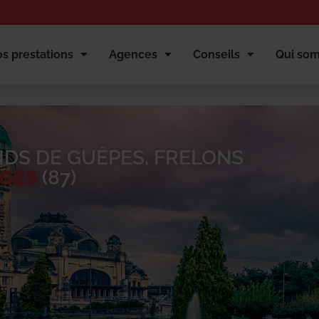
s prestations
Agences
Conseils
Qui so
IDS DE GUÊPES, FRELONS
GES
(87)