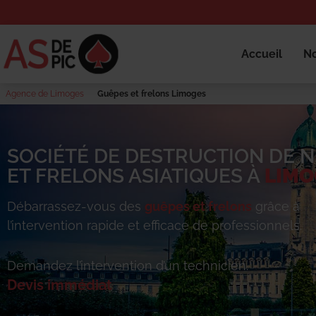
Accueil
No
Agence de Limoges
Guêpes et frelons Limoges
SOCIÉTÉ DE DESTRUCTION DE N
ET FRELONS ASIATIQUES À
LIMO
Débarrassez-vous des
guêpes et frelons
grâce à
l’intervention rapide et efficace de professionnels.
Demandez l’intervention d’un technicien.
Devis immédiat