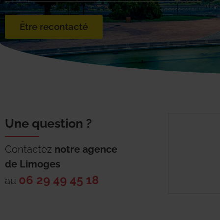
Être recontacté
Une question ?
Contactez
notre agence
de
Limoges
06 29 49 45 18
au