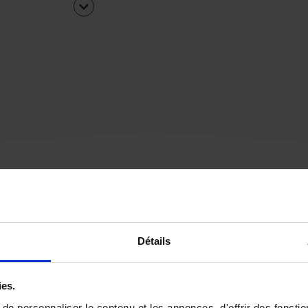
Une urgence ?
Détails
Vous souhaitez être
rappelé par notre éq
ies.
e personnaliser le contenu et les annonces, d'offrir des fonctio