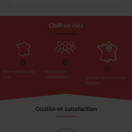
Chiffres clés
0
0
0
interventions par
techniciens
mois
applicateurs
clients dans toute la
France
Qualité et satisfaction