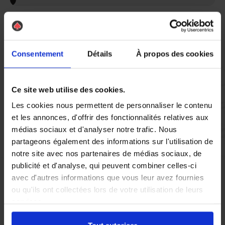
Vous réglez votre intervention par carte bancaire ou par
chèque, un reçu CB et une facture vous sont envoyés par
mail.
Consentement
Détails
À propos des cookies
Etape 5 :
Ce site web utilise des cookies.
Vous évaluez la prestation
Les cookies nous permettent de personnaliser le contenu
et les annonces, d'offrir des fonctionnalités relatives aux
médias sociaux et d'analyser notre trafic. Nous
Vous recevez une demande d’évaluation de votre expérience
partageons également des informations sur l'utilisation de
avec l’équipe AS DE PIC.
notre site avec nos partenaires de médias sociaux, de
publicité et d'analyse, qui peuvent combiner celles-ci
avec d'autres informations que vous leur avez fournies
Nous avons pensé à tout
ou qu'ils ont collectées lors de votre utilisation de leurs
services.
À Périgueux, la présence de
guêpes
et de
frelons asiatiques