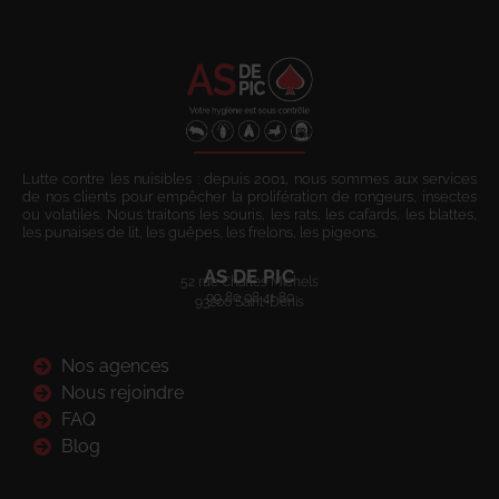
Lutte contre les nuisibles : depuis 2001, nous sommes aux services
de nos clients pour empêcher la prolifération de rongeurs, insectes
ou volatiles. Nous traitons les souris, les rats, les cafards, les blattes,
les punaises de lit, les guêpes, les frelons, les pigeons.
AS DE PIC
52 rue Charles Michels
09 80 08 41 80
93200 Saint-Denis
Nos agences
Nous rejoindre
FAQ
Blog