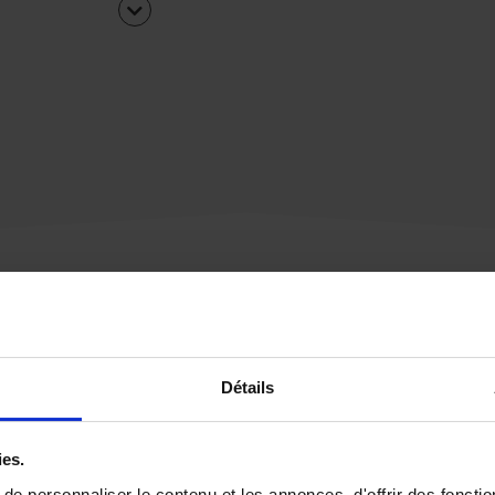
Une urgence ?
Détails
Vous souhaitez être
rappelé par notre éq
ies.
e personnaliser le contenu et les annonces, d'offrir des fonctio