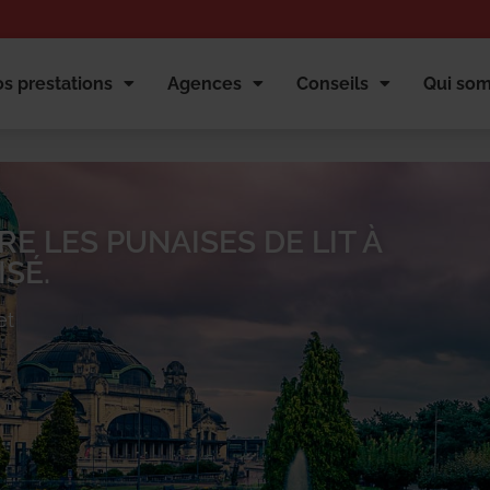
s prestations
Agences
Conseils
Qui so
E LES PUNAISES DE LIT À
SÉ.
et