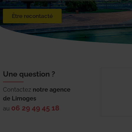
Être recontacté
Une question ?
Contactez
notre agence
de
Limoges
06 29 49 45 18
au