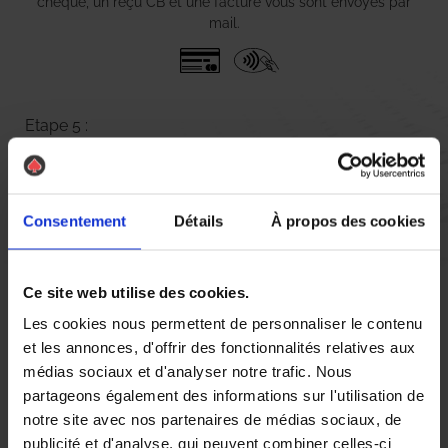
chèque, un reçu CB et une facture vous sont envoyés par
mail.
Etape 5 :
Vous évaluez la prestation
Vous recevez une demande d’évaluation de votre expérience
Consentement
Détails
À propos des cookies
avec l’équipe AS DE PIC.
Ce site web utilise des cookies.
Nous avons pensé à tout
Les cookies nous permettent de personnaliser le contenu
et les annonces, d'offrir des fonctionnalités relatives aux
médias sociaux et d'analyser notre trafic. Nous
partageons également des informations sur l'utilisation de
notre site avec nos partenaires de médias sociaux, de
Comment détecter la punaise de lit ?
publicité et d'analyse, qui peuvent combiner celles-ci