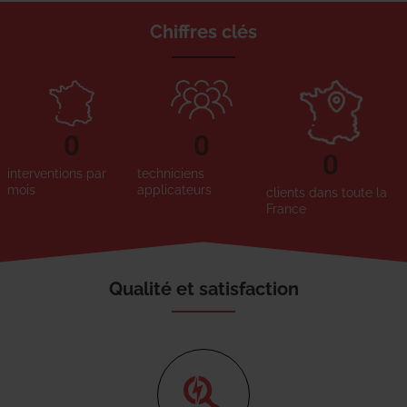
Chiffres clés
0
0
0
interventions par
techniciens
mois
applicateurs
clients dans toute la
France
Qualité et satisfaction