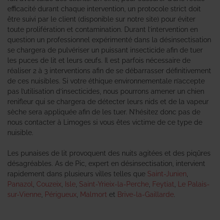
efficacité durant chaque intervention, un protocole strict doit
être suivi par le client (disponible sur notre site) pour éviter
toute prolifération et contamination. Durant l’intervention en
question un professionnel expérimenté dans la désinsectisation
se chargera de pulvériser un puissant insecticide afin de tuer
les puces de lit et leurs œufs. Il est parfois nécessaire de
réaliser 2 à 3 interventions afin de se débarrasser définitivement
de ces nuisibles. Si votre éthique environnementale n’accepte
pas l’utilisation d’insecticides, nous pourrons amener un chien
renifleur qui se chargera de détecter leurs nids et de la vapeur
sèche sera appliquée afin de les tuer. N’hésitez donc pas de
nous contacter à Limoges si vous êtes victime de ce type de
nuisible.
Les punaises de lit provoquent des nuits agitées et des piqûres
désagréables. As de Pic, expert en désinsectisation, intervient
rapidement dans plusieurs villes telles que
Saint-Junien
,
Panazol
,
Couzeix
,
Isle
,
Saint-Yrieix-la-Perche
,
Feytiat
,
Le Palais-
sur-Vienne
,
Périgueux
,
Malmort
et
Brive-la-Gaillarde
.