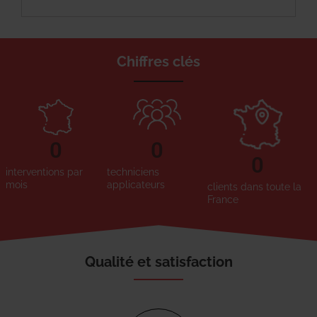
Chiffres clés
0
0
0
interventions par
techniciens
mois
applicateurs
clients dans toute la
France
Qualité et satisfaction