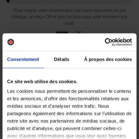
Vous réglez votre intervention par carte bancaire ou par
chèque, un reçu CB et une facture vous sont envoyés par
mail.
Etape 5 :
Consentement
Détails
À propos des cookies
Vous évaluez la prestation
Ce site web utilise des cookies.
Vous recevez une demande d’évaluation de votre expérience
avec l’équipe AS DE PIC.
Les cookies nous permettent de personnaliser le contenu
et les annonces, d'offrir des fonctionnalités relatives aux
médias sociaux et d'analyser notre trafic. Nous
Nous avons pensé à tout
partageons également des informations sur l'utilisation de
notre site avec nos partenaires de médias sociaux, de
publicité et d'analyse, qui peuvent combiner celles-ci
Si vous résidez à Saint-Gervais-la-Forêt et faites face à une
avec d'autres informations que vous leur avez fournies