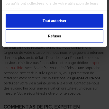
invasion de
nid de guêpes
ou de
frelons asiatiques
, il est
ou qu'ils ont collectées lors de votre utilisation de leurs
crucial d’agir sans tarder. Ces
insectes nuisibles
peuvent non
services.
seulement perturber votre quotidien, mais aussi représenter un
danger pour votre santé, notamment en cas d’allergies. As de
Tout autoriser
Pic se distingue comme votre
expert en destruction de nid de
guêpes et frelons asiatiques
, offrant des solutions rapides et
efficaces pour éradiquer ces nuisibles. Notre équipe,
Refuser
spécialisée en
dératisation
et
désinsectisation
, met en œuvre
des méthodes respectueuses de l’environnement tout en
garantissant des résultats durables. Nous comprenons
l’urgence de votre situation et nous nous engageons à intervenir
dans les plus brefs délais. Pour découvrir l’ensemble de nos
services, n’hésitez pas à consulter notre page dédiée :
expert
anti-nuisible
. Avec As de Pic, vous bénéficiez d’une approche
personnalisée et d’un suivi rigoureux, vous permettant de
retrouver votre sérénité. Ne laissez pas les
guêpes
et
frelons
perturber votre vie à Saint-Gervais-la-Forêt. Contactez-nous
dès aujourd’hui pour une évaluation gratuite et un devis sur
mesure. Votre sécurité est notre priorité absolue.
COMMENT AS DE PIC, EXPERT EN