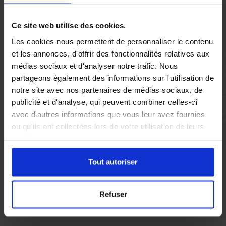
Vous réglez votre intervention par carte bancaire ou par
chèque, un reçu CB et une facture vous sont envoyés par
mail.
Ce site web utilise des cookies.
Les cookies nous permettent de personnaliser le contenu
et les annonces, d'offrir des fonctionnalités relatives aux
médias sociaux et d'analyser notre trafic. Nous
Etape 5 :
partageons également des informations sur l'utilisation de
Vous évaluez la prestation
notre site avec nos partenaires de médias sociaux, de
publicité et d'analyse, qui peuvent combiner celles-ci
avec d'autres informations que vous leur avez fournies
Vous recevez une demande d’évaluation de votre expérience
ou qu'ils ont collectées lors de votre utilisation de leurs
avec l’équipe AS DE PIC.
services.
Tout autoriser
Nous avons pensé à tout
Refuser