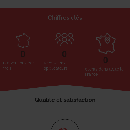
Chiffres clés
0
0
0
interventions par
techniciens
mois
applicateurs
clients dans toute la
France
Qualité et satisfaction