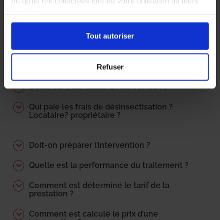
ou qu'ils ont collectées lors de votre utilisation de leurs
Comment détecter la punaise de lit ?
services.
Comment se déroule une intervention type
Tout autoriser
?
Quels sont les précautions à prendre pour
prévenir une infestation ?
Refuser
Quels sont les délais d’intervention ?
Qui paie les frais de désinsectisation ?
Locataire? propriétaire ?
Doit-on préparer l’intervention ?
Quelle est la performance du traitement ?
Comment est déterminé le tarif de la
prestation ?
Comment est calculé le prix d’une