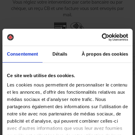
Vous réglez votre intervention par carte bancaire ou par
chèque, un reçu CB et une facture vous sont envoyés par
mail.
Etape 5 :
Vous évaluez la prestation
Consentement
Détails
À propos des cookies
Vous recevez une demande d’évaluation de votre expérience
Ce site web utilise des cookies.
avec l’équipe AS DE PIC.
Les cookies nous permettent de personnaliser le contenu
et les annonces, d'offrir des fonctionnalités relatives aux
médias sociaux et d'analyser notre trafic. Nous
Nous avons pensé à tout
partageons également des informations sur l'utilisation de
notre site avec nos partenaires de médias sociaux, de
publicité et d'analyse, qui peuvent combiner celles-ci
avec d'autres informations que vous leur avez fournies