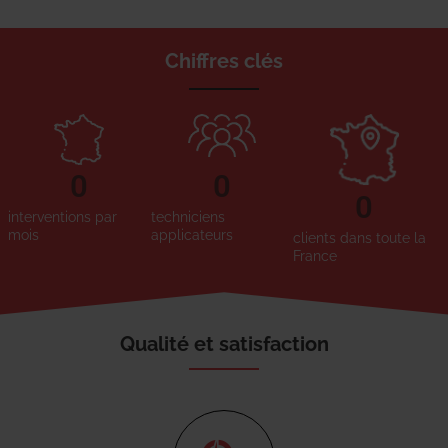
Chiffres clés
0
0
0
interventions par
techniciens
mois
applicateurs
clients dans toute la
France
Qualité et satisfaction