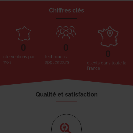
Chiffres clés
0
0
0
interventions par
techniciens
mois
applicateurs
clients dans toute la
France
Qualité et satisfaction