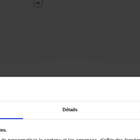
Une urgence ?
Détails
Vous souhaitez être
rappelé par notre éq
ies.
e personnaliser le contenu et les annonces, d'offrir des fonctio