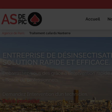
Accueil
No
Agence de Paris
Traitement cafards Nanterre
ENTREPRISE DE DÉSINSECTISAT
SOLUTION RAPIDE ET EFFICACE.
Débarrassez-vous des
grâce à l’intervention rapide 
efficace de professionnels.
Demandez l’intervention d’un technicien.
Devis immédiat