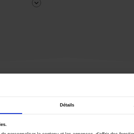
Une urgence ?
Détails
Vous souhaitez être
rappelé par notre éq
ies.
e personnaliser le contenu et les annonces, d'offrir des fonctio