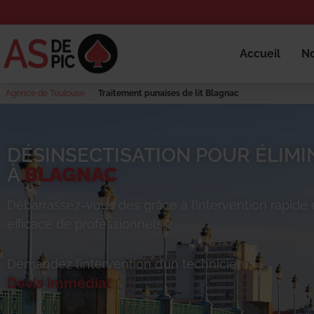
Accueil
No
Agence de Toulouse
Traitement punaises de lit Blagnac
DÉSINSECTISATION POUR ÉLIMIN
À
BLAGNAC
Débarrassez-vous des
grâce à l’intervention rapide 
efficace de professionnels.
Demandez l’intervention d’un technicien.
Devis immédiat