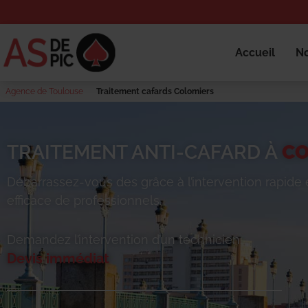
Accueil
No
Agence de Toulouse
Traitement cafards Colomiers
TRAITEMENT ANTI-CAFARD À
CO
Débarrassez-vous des
grâce à l’intervention rapide 
efficace de professionnels.
Demandez l’intervention d’un technicien.
Devis immédiat