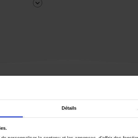
Une urgence ?
Détails
Vous souhaitez être
rappelé par notre éq
ies.
e personnaliser le contenu et les annonces, d'offrir des fonctio