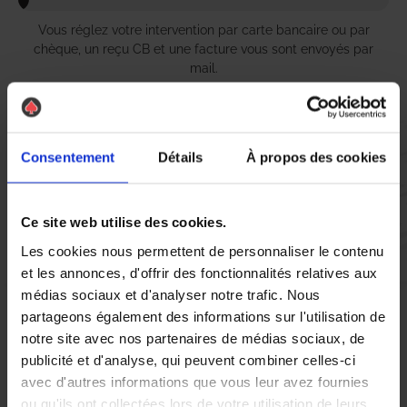
Vous réglez votre intervention par carte bancaire ou par
chèque, un reçu CB et une facture vous sont envoyés par
mail.
Consentement
Détails
À propos des cookies
Etape 5 :
Vous évaluez la prestation
Ce site web utilise des cookies.
Vous recevez une demande d’évaluation de votre expérience
Les cookies nous permettent de personnaliser le contenu
avec l’équipe AS DE PIC.
et les annonces, d'offrir des fonctionnalités relatives aux
médias sociaux et d'analyser notre trafic. Nous
partageons également des informations sur l'utilisation de
Nous avons pensé à tout
notre site avec nos partenaires de médias sociaux, de
publicité et d'analyse, qui peuvent combiner celles-ci
avec d'autres informations que vous leur avez fournies
À Colomiers, la présence de nuisibles tels que les chenilles
ou qu'ils ont collectées lors de votre utilisation de leurs