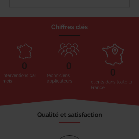
Chiffres clés
0
0
0
interventions par
techniciens
mois
applicateurs
clients dans toute la
France
Qualité et satisfaction