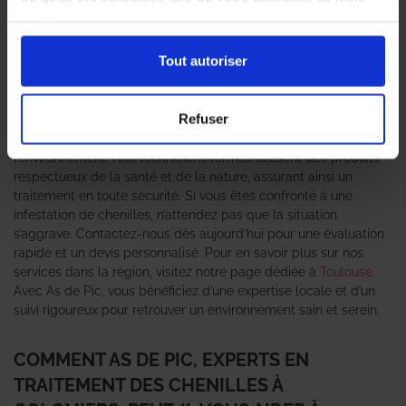
peut rapidement devenir un véritable cauchemar pour les
services.
particuliers et les professionnels. C’est pourquoi il est essentiel
de faire appel à des
professionnels en traitement des chenilles
Tout autoriser
pour garantir une intervention efficace et durable. L’agence As
de Pic se positionne comme un expert anti-nuisible de
confiance, offrant des solutions adaptées à chaque situation.
Refuser
Grâce à une équipe qualifiée et des méthodes éprouvées, nous
nous engageons à éliminer ces nuisibles tout en préservant
l’environnement. Nos techniciens formés utilisent des produits
respectueux de la santé et de la nature, assurant ainsi un
traitement en toute sécurité. Si vous êtes confronté à une
infestation de chenilles, n’attendez pas que la situation
s’aggrave. Contactez-nous dès aujourd’hui pour une évaluation
rapide et un devis personnalisé. Pour en savoir plus sur nos
services dans la région, visitez notre page dédiée à
Toulouse
.
Avec As de Pic, vous bénéficiez d’une expertise locale et d’un
suivi rigoureux pour retrouver un environnement sain et serein.
COMMENT AS DE PIC, EXPERTS EN
TRAITEMENT DES CHENILLES À