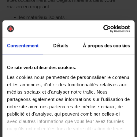
elles occasionnent des dégâts matériels dans votre
maison en rongeant :
les matériaux isolants ;
les fils et câbles électriques ;
les joints ;
le plastique des prises électriques…etc.
Or, en endommageant les fils électriques, elles peuvent
Consentement
Détails
À propos des cookies
provoquer des courts-circuits et des incendies.
Leur présence nuit également à la qualité de votre
sommeil et peut générer du stress. Sans compter les
Ce site web utilise des cookies.
parasites et maladies qu’elles véhiculent, comme la
Les cookies nous permettent de personnaliser le contenu
salmonellose, les puces et les poux.
et les annonces, d'offrir des fonctionnalités relatives aux
Comment AS DE PIC peut vous aider à
médias sociaux et d'analyser notre trafic. Nous
éliminer les souris ?
partageons également des informations sur l'utilisation de
notre site avec nos partenaires de médias sociaux, de
publicité et d'analyse, qui peuvent combiner celles-ci
Chez AS DE PIC, la dératisation est l’une de nos spécialités.
avec d'autres informations que vous leur avez fournies
Si vous avez des
rongeurs dans les murs
de votre
maison, nous vous proposons une solution sur-mesure
ou qu'ils ont collectées lors de votre utilisation de leurs
pour remédier à leur présence.
services.