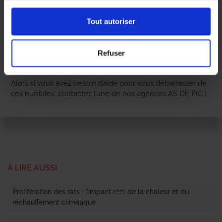
Expérimentés, nos dératiseurs :
Tout autoriser
évaluent d’abord l’ampleur des dégâts ;
puis mettent en place le traitement adéquat pour
les déloger et les éliminer ;
Refuser
vous donnent aussi des conseils pour éviter une
nouvelle infestation.
Alors si vous avez besoin d’aide pour vous débarrasser de
ces nuisibles, contactez l’une de nos agences AS DE PIC !
À LIRE AUSSI
Prolifération des rats : l’impact réel de la chaleur et du
réchauffement climatique