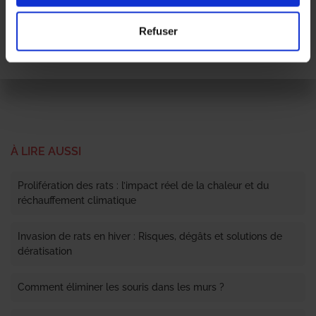
l’habitacle
utiliser un répulsif olfactif ou installer un dispositif à
ultrasons pour faire fuir les rats et souris.
Refuser
Pour en savoir plus sur la
dératisation
, contactez-nous !
À LIRE AUSSI
Prolifération des rats : l’impact réel de la chaleur et du
réchauffement climatique
Invasion de rats en hiver : Risques, dégâts et solutions de
dératisation
Comment éliminer les souris dans les murs ?