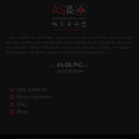
Lutte contre les nuisibles : depuis 2001, nous sommes aux services
de nos clients pour empêcher la prolifération de rongeurs, insectes
ou volatiles. Nous traitons les souris, les rats, les cafards, les blattes,
les punaises de lit, les guêpes, les frelons, les pigeons.
AS DE PIC
52 rue Charles Michels
09 80 08 41 80
93200 Saint-Denis
Nos agences
Nous rejoindre
FAQ
Blog