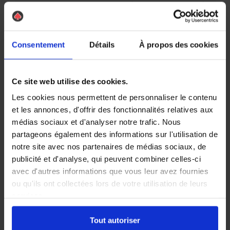
Ces dégâts présentent donc des risques pour la sécurité
des automobilistes. Ils ont aussi un coût financier puisqu’il
faut bien réparer les câbles sectionnés et les composants
abîmés. Cependant, rares sont les contrats d’assurance
Consentement
Détails
À propos des cookies
auto à prendre en charge les dommages causés par
les
rats et souris
.
Quelle solution contre les rats et souris
Ce site web utilise des cookies.
dans une voiture ?
Les cookies nous permettent de personnaliser le contenu
et les annonces, d'offrir des fonctionnalités relatives aux
Pour éviter d’avoir un
rat dans une voiture
, la dératisation
médias sociaux et d'analyser notre trafic. Nous
s’avère la technique la plus efficace. Chez AS DE PIC, elle
partageons également des informations sur l'utilisation de
fait partie des expertises de nos agences. Nos équipes
notre site avec nos partenaires de médias sociaux, de
peuvent intervenir dans de nombreuses villes de France
publicité et d'analyse, qui peuvent combiner celles-ci
pour lutter contre la prolifération de ces rongeurs.
avec d'autres informations que vous leur avez fournies
Des mesures de prévention peuvent aussi être adoptées
ou qu'ils ont collectées lors de votre utilisation de leurs
dont :
services.
stationner son véhicule loin de poubelles
ne pas laisser de nourriture ou miettes dans
Tout autoriser