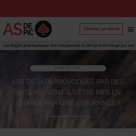
Obtenir un devis
NOS 
QUI SOMM
DEMANDE
Les dégâts provoqués par des rats peuvent-ils être pris en charge par une
assurance ?
RONGEURS
LES DÉGÂTS PROVOQUÉS PAR DES
RATS PEUVENT-ILS ÊTRE PRIS EN
CHARGE PAR UNE ASSURANCE ?