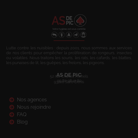
Lutte contre les nuisibles : depuis 2001, nous sommes aux services
de nos clients pour empêcher la prolifération de rongeurs, insectes
ou volatiles. Nous traitons les souris, les rats, les cafards, les blattes,
les punaises de lit, les guêpes, les frelons, les pigeons.
AS DE PIC
52 rue Charles Michels
09 80 08 41 80
93200 Saint-Denis
Nos agences
Nous rejoindre
FAQ
Blog