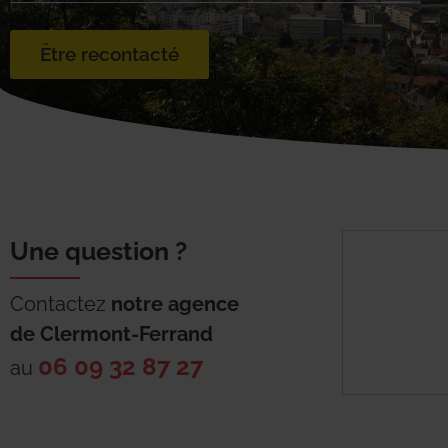
Être recontacté
Une question ?
Contactez
notre agence
de
Clermont-Ferrand
06 09 32 87 27
au