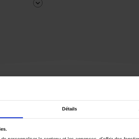
Une urgence ?
Détails
Vous souhaitez être
rappelé par notre éq
ies.
e personnaliser le contenu et les annonces, d'offrir des fonctio