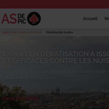
Accueil
No
Agence de Clermont-Ferrand
Dératisation Issoire
EXPERT EN DÉRATISATION À ISS
ET EFFICACES CONTRE LES NUIS
Débarrassez-vous des
grâce à l’intervention rapide 
efficace de professionnels.
Demandez l’intervention d’un technicien.
Devis immédiat