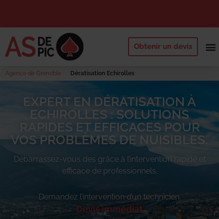
Obtenir un devis
NOS 
QUI SOMM
DEMANDE
Agence de Grenoble
Dératisation Echirolles
EXPERT EN DÉRATISATION À
ECHIROLLES : SOLUTIONS
RAPIDES ET EFFICACES POUR
VOS PROBLÈMES DE NUISIBLES.
Débarrassez-vous des
grâce à l’intervention rapide et
efficace de professionnels.
Demandez l’intervention d’un technicien.
Devis immédiat