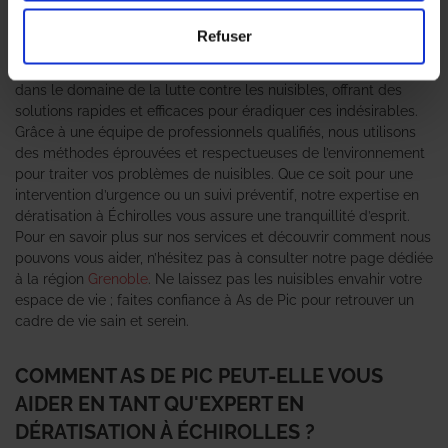
souris peut rapidement devenir un véritable cauchemar pour
les habitants. C’est pourquoi faire appel à un
expert en
Refuser
dératisation
est essentiel pour garantir un environnement sain
et sécurisé. L’agence As de Pic se positionne comme un leader
dans le domaine de la lutte contre les nuisibles, offrant des
solutions rapides et efficaces pour éradiquer ces indésirables.
Grâce à une équipe de professionnels qualifiés, nous utilisons
des méthodes éprouvées et respectueuses de l’environnement
pour traiter vos problèmes de nuisibles. Que ce soit pour une
intervention d’urgence ou un suivi préventif, notre expertise en
dératisation à Échirolles vous assure une tranquillité d’esprit.
Pour en savoir plus sur nos services et découvrir comment nous
pouvons vous aider, n’hésitez pas à consulter notre page dédiée
à la région
Grenoble
. Ne laissez pas les nuisibles envahir votre
espace de vie ; faites confiance à As de Pic pour retrouver un
cadre de vie sain et serein.
COMMENT AS DE PIC PEUT-ELLE VOUS
AIDER EN TANT QU'EXPERT EN
DÉRATISATION À ÉCHIROLLES ?