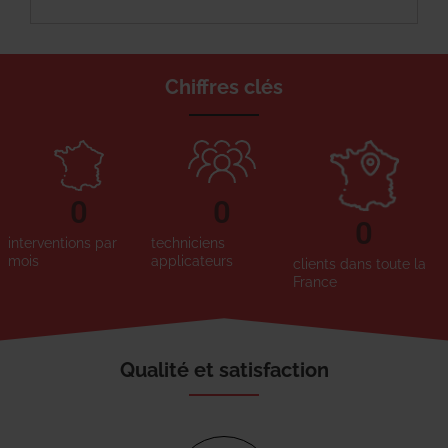
Chiffres clés
0
0
0
interventions par
techniciens
mois
applicateurs
clients dans toute la
France
Qualité et satisfaction