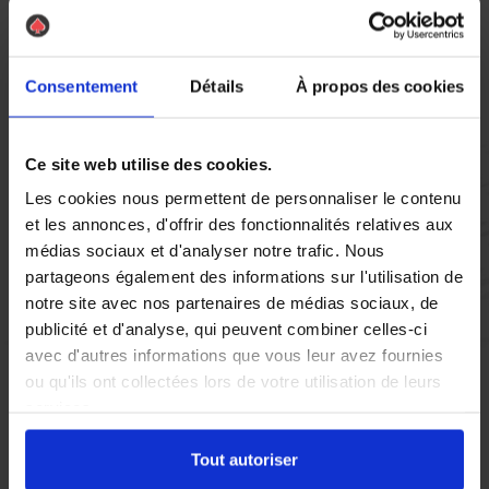
Vous réglez votre intervention par carte bancaire ou par
chèque, un reçu CB et une facture vous sont envoyés par
mail.
Consentement
Détails
À propos des cookies
Ce site web utilise des cookies.
Etape 5 :
Les cookies nous permettent de personnaliser le contenu
Vous évaluez la prestation
et les annonces, d'offrir des fonctionnalités relatives aux
médias sociaux et d'analyser notre trafic. Nous
partageons également des informations sur l'utilisation de
Vous recevez une demande d’évaluation de votre expérience
notre site avec nos partenaires de médias sociaux, de
avec l’équipe AS DE PIC.
publicité et d'analyse, qui peuvent combiner celles-ci
avec d'autres informations que vous leur avez fournies
ou qu'ils ont collectées lors de votre utilisation de leurs
Nous avons pensé à tout
services.
Tout autoriser
À Échirolles, la présence de nuisibles tels que les rats et les