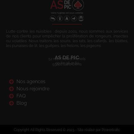
Lutte contre les nuisibles : depuis 2001, nous sommes aux services
de nos clients pour empêcher la prolifération de rongeurs, insectes
ou volatiles. Nous traitons les souris, les rats, les cafards, les blattes,
les punaises de lit, les guêpes, les frelons, les pigeons.
AS DE PIC
52 rue Charles Michels
09 80 08 41 80
93200 Saint-Denis
Nos agences
Nous rejoindre
FAQ
Blog
Copyright All Rights Reserved © 2023 - Site réalisé par Powertrafic