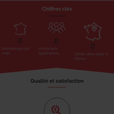
Chiffres clés
0
0
0
interventions par
techniciens
mois
applicateurs
clients dans toute la
France
Qualité et satisfaction