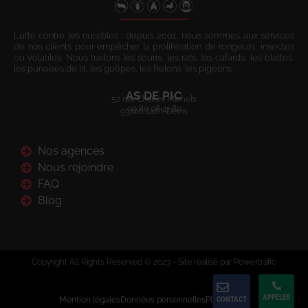
Lutte contre les nuisibles : depuis 2001, nous sommes aux services
de nos clients pour empêcher la prolifération de rongeurs, insectes
ou volatiles. Nous traitons les souris, les rats, les cafards, les blattes,
les punaises de lit, les guêpes, les frelons, les pigeons.
AS DE PIC
52 rue Charles Michels
09 80 08 41 80
93200 Saint-Denis
Nos agences
Nous rejoindre
FAQ
Blog
Copyright All Rights Reserved © 2023 - Site réalisé par Powertrafic
APPELER
Mention légales
Données personnelles
Plan du site
CONTACT